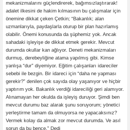
mekanizmalarını güçlendirerek, bağımsızlaştırarak!
adalet ilkesini de hakim kılmasının bu çalışmalar için
önemine dikkat çeken Çetkin; “Bakanlık; alan
uzmanlarıyla, paydaşlarla oturup bir plan hazırlamış
olabilir. Önemi konusunda da şüphemiz yok. Ancak
sahadaki işleyişe de dikkat etmek gerekir. Mevcut
durumda okullar kan ağlıyor. Deneti mekanizmaları
durmuş, derebeyliğine atama yapılmış gibi. Kimse
yanlışa “dur” diyemiyor. Eğitim çalışanları idareciler
sebebi ile bezgin. Bir idareci için “daha ne yapması
gerekir?” denilen çok sayıda olay yaşanıyor ve hiçbir
yaptırım yok. Bakanlık verdiği idareciliği geri alamıyor.
Alınamayan her okulda da işleyiş duruyor. Şimdi ben
mevcut durumu baz alarak şunu soruyorum; yönetici
yerleştirme tamam da olmuyorsa ne yapacaksınız?
Vermek kolay da almak zor mevcut durumda. Ve asıl
sorun da bu bence.” Dedi