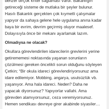
benzer birçok kriter sağlaması vardı. Bakanlığın
getireceği sisteme de mutlaka bir şeyler bulunur.
Hasılı Bakanlık gerçekten çok kıymetli çalışmalar
yapıyor da sahaya gelene hele uygulama anına kadar
baya bir evrim, devrim geçirmiş oluyor maalesef.
Dolayısıyla önce bir mekanı ayarlamak lazım.
Olmadıysa ne olacak?
Okullara görevlendirilen idarecilerin grevlerini yerine
getirememesi noktasında yaşanan sorunların
çözülmesi gereken öncelikli sorun olduğunu söyleyen
Çetkin; “Bir okula idareci görevlendiriyorsunuz ama
idare edilemiyor. Mobbing, angarya, usulsüzlük vb.
yaşanıyor. Ama hala idareci. Neden? Daha ne
yapacak diyorsunuz? Yapıyorlar vallahi. Ama
görevden alamıyorsunuz, ceza veremiyorsunuz.
Hemen sendikası devreye girer akabinde siyasiler…