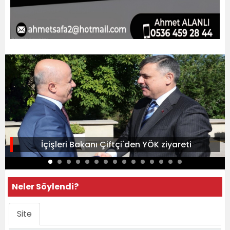
İçişleri Bakanı Çiftçi'den YÖK ziyareti
Neler Söylendi?
Site