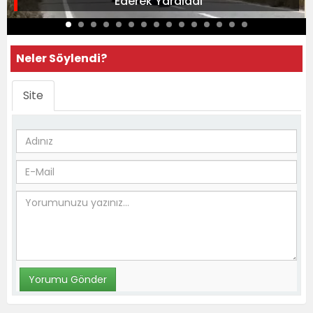
Ederek Yaraladı
Neler Söylendi?
Site