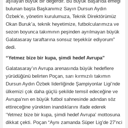
aşılayan büyük bir değerdir. Bu büyük başarıda emeği
bulunan başta Başkanımız Sayın Dursun Aydın
Özbek’e, yönetim kurulumuza, Teknik Direktörümüz
Okan Buruk’a, teknik heyetimize, futbolcularımıza ve
sezon boyunca takımının peşinden ayrılmayan büyük
Galatasaray taraftarına sonsuz teşekkür ediyorum”
dedi.
“Yetmez bize bir kupa, şimdi hedef Avrupa”
Galatasaray’ın Avrupa arenasında büyük hedeflere
yürüdüğünü belirten Poçan, sarı kırmızılı takımın
Dursun Aydın Özbek liderliğinde Şampiyonlar Ligi’nde
ülkemizi çok daha güçlü şekilde temsil edeceğine ve
Avrupa’nın en büyük futbol sahnesinde adından söz
ettireceğine yürekten inandıklarını ifade ederek
‘Yetmez bize bir kupa, şimdi hedef Avrupa’
mottosuna
dikkat çekti. Poçan “Aynı zamanda Süper Lig’de 27’nci