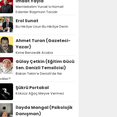
İmdat Yayla
Memleketim Yunak’a Hizmet
Edenler Başımızın Tacıdır
Erol Sunat
Bu Hikâye Uzun Bu Hikâye Derin
Ahmet Turan (Gazeteci-
Yazar)
Kime Benzedik Acaba
Gülay Çetkin (Eğitim Gücü
Sen. Denizli Temsilcisi)
Bakan Tekin’e Denizli’de Ne
diler?
Şükrü Portakal
Köksüz Ağaç Meyve Vermez
İlayda Mangal (Psikolojik
Danışman)