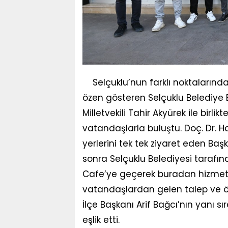
Selçuklu’nun farklı noktaların
özen gösteren Selçuklu Belediye 
Milletvekili Tahir Akyürek ile birl
vatandaşlarla buluştu. Doç. Dr. H
yerlerini tek tek ziyaret eden Baş
sonra Selçuklu Belediyesi tarafı
Cafe’ye geçerek buradan hizmet 
vatandaşlardan gelen talep ve öne
İlçe Başkanı Arif Bağcı’nın yanı sı
eşlik etti.