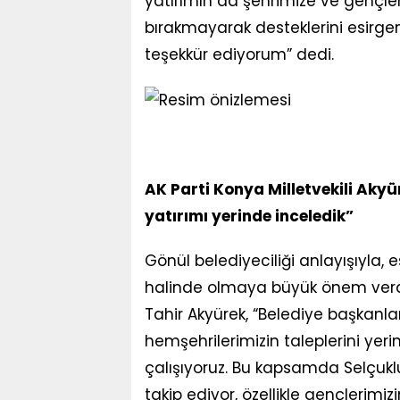
yatırımın da şehrimize ve gençleri
bırakmayarak desteklerini esirgem
teşekkür ediyorum
” dedi.
AK Parti Konya Milletvekili Akyü
yatırımı yerinde inceledik”
Gönül belediyeciliği anlayışıyla,
halinde olmaya büyük önem verdikl
Tahir Akyürek, “Belediye başkanlar
hemşehrilerimizin taleplerini yer
çalışıyoruz. Bu kapsamda Selçuk
takip ediyor, özellikle gençlerimi