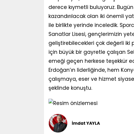
derece kıymetli buluyoruz. Bugü
kazandırılacak olan iki önemli y
ile birlikte yerinde inceledik. Sp
Sanatlar Lisesi, gençlerimizin yete
geliştirebilecekleri çok değerli ik
için büyük bir gayretle çalışan S
emeği geçen herkese teşekkür e
Erdoğan’ın liderliğinde, hem Kon
çalışmaya, eser ve hizmet siyas
şeklinde konuştu.
İmdat YAYLA