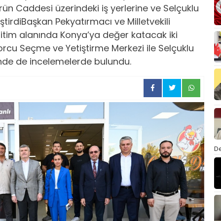
l Ürün Caddesi üzerindeki iş yerlerine ve Selçuklu
tirdiBaşkan Pekyatırmacı ve Milletvekili
ğitim alanında Konya’ya değer katacak iki
orcu Seçme ve Yetiştirme Merkezi ile Selçuklu
’nde de incelemelerde bulundu.
De