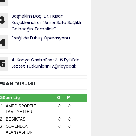
Başhekim Doç. Dr. Hasan
3
Küçükkendirci: “Anne Sütü Sağlıklı
Geleceğin Temelidir”
Ereğli’de Fuhuş Operasyonu
4
4. Konya GastroFest 3-6 Eylül’de
5
Lezzet Tutkunlarını Ağırlayacak
PUAN
DURUMU
Süper Lig
O
P
1
AMED SPORTİF
0
0
FAALİYETLER
2
BEŞİKTAŞ
0
0
3
CORENDON
0
0
ALANYASPOR