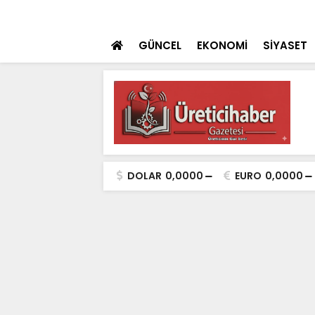
 teklifi TBMM'ye sunuldu
SON DAKİKA
İçişleri Bakanı Çif
GÜNCEL
EKONOMİ
SİYASET
DOLAR
0,0000
EURO
0,0000