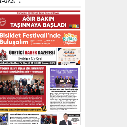
E-
GAZETE