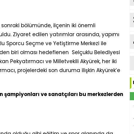
 sonraki bölümünde, ilçenin iki önemli
ldu. Ziyaret edilen yatırımlar arasında, yapımı
 Sporcu Seçme ve Yetiştirme Merkezi ile
nden biri olması hedeflenen Selçuklu Belediyesi
kan Pekyatırmacı ve Milletvekili Akyürek, her iki
tırmacı, projelerdeki son duruma ilişkin Akyürek’e
n şampiyonları ve sanatçıları bu merkezlerden
landa olduğu gibi eğitim ve spor alanında da