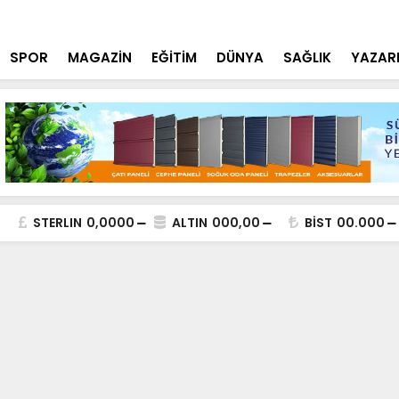
tçi'den YÖK ziyareti
Cumhurbaşk
SPOR
MAGAZİN
EĞİTİM
DÜNYA
SAĞLIK
YAZAR
STERLIN
0,0000
ALTIN
000,00
BİST
00.000