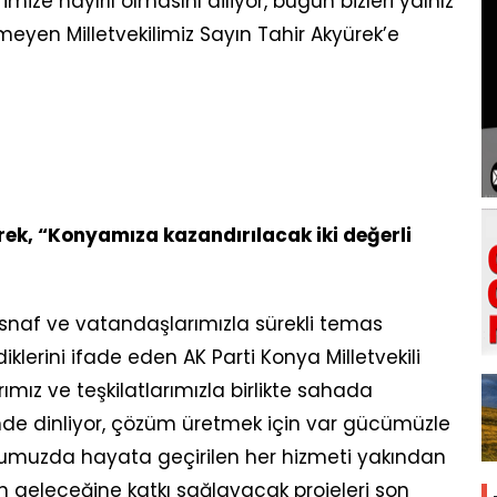
mize hayırlı olmasını diliyor, bugün bizleri yalnız
eyen Milletvekilimiz Sayın Tahir Akyürek’e
rek,
“Konyamıza kazandırılacak
iki değerli
 esnaf ve vatandaşlarımızla sürekli temas
erini ifade eden AK Parti Konya Milletvekili
ımız ve teşkilatlarımızla birlikte sahada
inde dinliyor, çözüm üretmek için var gücümüzle
lumuzda hayata geçirilen her hizmeti yakından
zin geleceğine katkı sağlayacak projeleri son