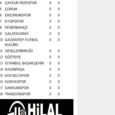
4
ÇAYKUR RİZESPOR
0
0
5
ÇORUM
0
0
6
ERZURUMSPOR
0
0
7
EYÜPSPOR
0
0
8
FENERBAHÇE
0
0
9
GALATASARAY
0
0
10
GAZİANTEP FUTBOL
0
0
KULÜBÜ
11
GENÇLERBİRLİĞİ
0
0
12
GÖZTEPE
0
0
13
İSTANBUL BAŞAKŞEHİR
0
0
14
KASIMPAŞA
0
0
15
KOCAELİSPOR
0
0
16
KONYASPOR
0
0
17
SAMSUNSPOR
0
0
18
TRABZONSPOR
0
0