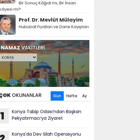
Bir Sonuç Kâğıdı mı, Bir İnsan
kâyesi mi?
Prof. Dr. Mevlüt Mülayim
Hububat Fiyatları ve Dane Kayıpları
NAMAZ
VAKİTLERİ
ÇOK
OKUNANLAR
Gün
Hafta
Ay
Konya Tabip Odası’ndan Başkan
1
Pekyatırmacı’ya Ziyaret
Konya'da Dev Silah Operasyonu
2