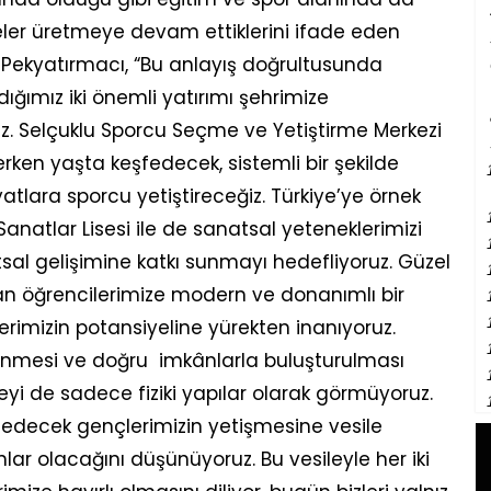
ojeler üretmeye devam ettiklerini ifade eden
 Pekyatırmacı, “Bu anlayış doğrultusunda
ımız iki önemli yatırımı şehrimize
z. Selçuklu Sporcu Seçme ve Yetiştirme Merkezi
erken yaşta keşfedecek, sistemli bir şekilde
atlara sporcu yetiştireceğiz. Türkiye’ye örnek
anatlar Lisesi ile de sanatsal yeteneklerimizi
sal gelişimine katkı sunmayı hedefliyoruz. Güzel
yan öğrencilerimize modern ve donanımlı bir
erimizin potansiyeline yürekten inanıyoruz.
enmesi ve doğru imkânlarla buluşturulması
ojeyi de sadece fiziki yapılar olarak görmüyoruz.
a edecek gençlerimizin yetişmesine vesile
nlar olacağını düşünüyoruz.
Bu vesileyle her iki