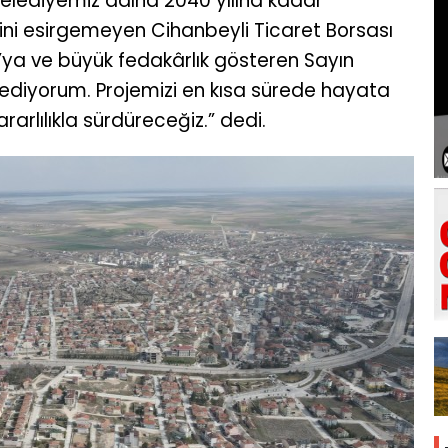
belediyemiz adına 2040 yılına kadar
rini esirgemeyen Cihanbeyli Ticaret Borsası
’ya ve büyük fedakârlık gösteren Sayın
ediyorum. Projemizi en kısa sürede hayata
rarlılıkla sürdüreceğiz.” dedi.