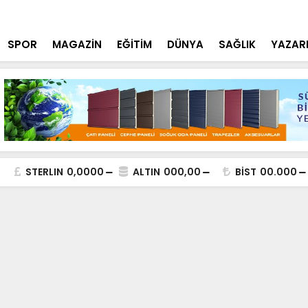
aşımaya Sıkı Denetim
Konya Bisikl
SPOR
MAGAZİN
EĞİTİM
DÜNYA
SAĞLIK
YAZAR
STERLIN
0,0000
ALTIN
000,00
BİST
00.000