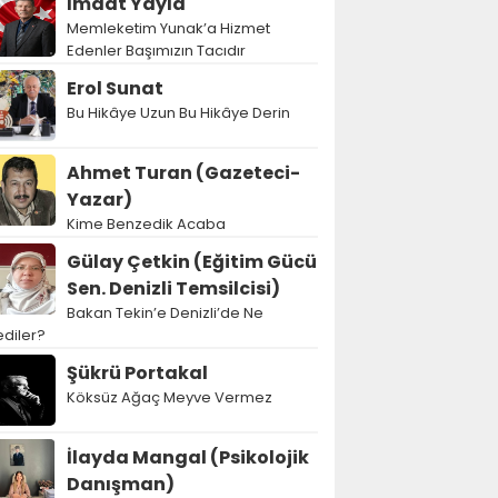
İmdat Yayla
Memleketim Yunak’a Hizmet
Edenler Başımızın Tacıdır
Erol Sunat
Bu Hikâye Uzun Bu Hikâye Derin
Ahmet Turan (Gazeteci-
Yazar)
Kime Benzedik Acaba
Gülay Çetkin (Eğitim Gücü
Sen. Denizli Temsilcisi)
Bakan Tekin’e Denizli’de Ne
diler?
Şükrü Portakal
Köksüz Ağaç Meyve Vermez
İlayda Mangal (Psikolojik
Danışman)