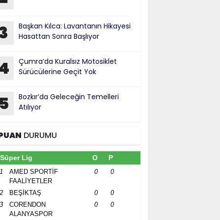
Başkan Kılca: Lavantanın Hikayesi
3
Hasattan Sonra Başlıyor
Çumra’da Kuralsız Motosiklet
4
Sürücülerine Geçit Yok
Bozkır’da Geleceğin Temelleri
5
Atılıyor
PUAN
DURUMU
Süper Lig
O
P
1
AMED SPORTİF
0
0
FAALİYETLER
2
BEŞİKTAŞ
0
0
3
CORENDON
0
0
ALANYASPOR