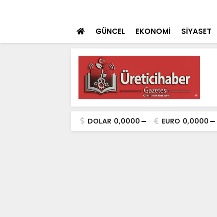
çhul 2 cinayet daha aydınlatıldı''
SON DAKİKA
Konya'da Toplu T
GÜNCEL
EKONOMİ
SİYASET
DOLAR
0,0000
EURO
0,0000