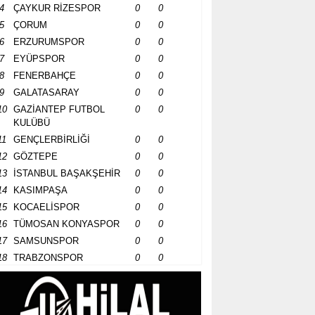
4
ÇAYKUR RİZESPOR
0
0
5
ÇORUM
0
0
6
ERZURUMSPOR
0
0
7
EYÜPSPOR
0
0
8
FENERBAHÇE
0
0
9
GALATASARAY
0
0
10
GAZİANTEP FUTBOL
0
0
KULÜBÜ
11
GENÇLERBİRLİĞİ
0
0
12
GÖZTEPE
0
0
13
İSTANBUL BAŞAKŞEHİR
0
0
14
KASIMPAŞA
0
0
15
KOCAELİSPOR
0
0
16
TÜMOSAN KONYASPOR
0
0
17
SAMSUNSPOR
0
0
18
TRABZONSPOR
0
0