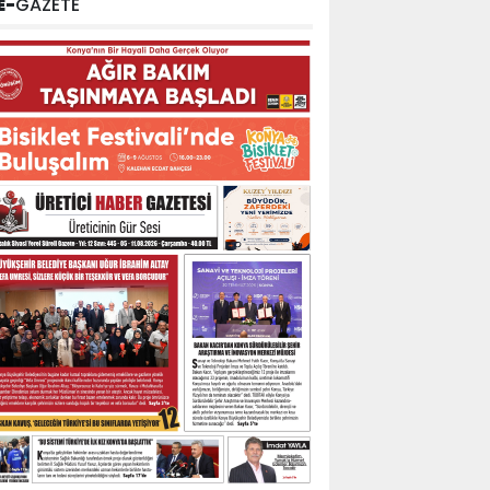
E-
GAZETE