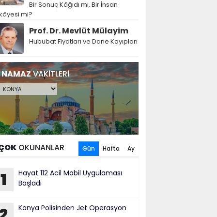
Bir Sonuç Kâğıdı mı, Bir İnsan
kâyesi mi?
Prof. Dr. Mevlüt Mülayim
Hububat Fiyatları ve Dane Kayıpları
NAMAZ
VAKİTLERİ
ÇOK
OKUNANLAR
Gün
Hafta
Ay
Hayat 112 Acil Mobil Uygulaması
1
Başladı
Konya Polisinden Jet Operasyon
2