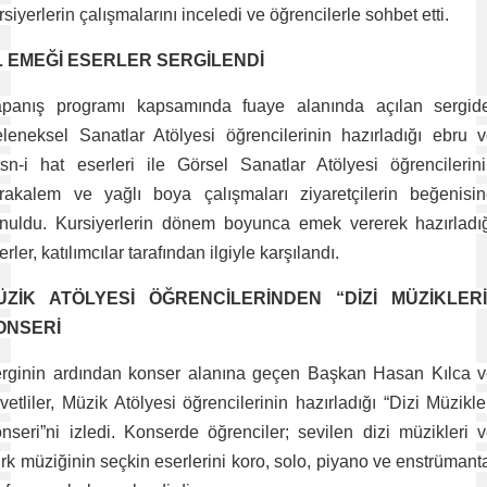
rsiyerlerin çalışmalarını inceledi ve öğrencilerle sohbet etti.
L EMEĞİ ESERLER SERGİLENDİ
panış programı kapsamında fuaye alanında açılan sergid
leneksel Sanatlar Atölyesi öğrencilerinin hazırladığı ebru 
sn-i hat eserleri ile Görsel Sanatlar Atölyesi öğrencilerin
rakalem ve yağlı boya çalışmaları ziyaretçilerin beğenisi
nuldu. Kursiyerlerin dönem boyunca emek vererek hazırladı
erler, katılımcılar tarafından ilgiyle karşılandı.
ÜZİK ATÖLYESİ ÖĞRENCİLERİNDEN “DİZİ MÜZİKLERİ
ONSERİ
rginin ardından konser alanına geçen Başkan Hasan Kılca 
vetliler, Müzik Atölyesi öğrencilerinin hazırladığı “Dizi Müzikle
nseri”ni izledi. Konserde öğrenciler; sevilen dizi müzikleri 
rk müziğinin seçkin eserlerini koro, solo, piyano ve enstrümant