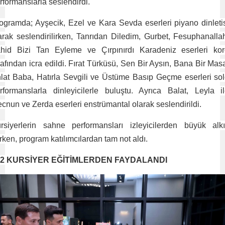
rformanslarla seslendirdi.
ogramda; Ayşecik, Ezel ve Kara Sevda eserleri piyano dinleti
arak seslendirilirken, Tanrıdan Diledim, Gurbet, Fesuphanalla
hid Bizi Tan Eyleme ve Çırpınırdı Karadeniz eserleri ko
rafından icra edildi. Fırat Türküsü, Sen Bir Aysın, Bana Bir Mas
lat Baba, Hatırla Sevgili ve Üstüme Basıp Geçme eserleri so
rformanslarla dinleyicilerle buluştu. Ayrıca Balat, Leyla i
cnun ve Zerda eserleri enstrümantal olarak seslendirildi.
rsiyerlerin sahne performansları izleyicilerden büyük alk
ırken, program katılımcılardan tam not aldı.
82 KURSİYER EĞİTİMLERDEN FAYDALANDI