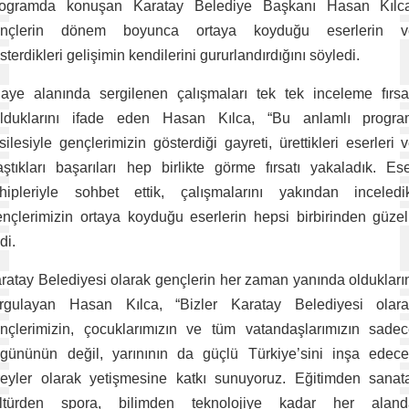
ogramda konuşan Karatay Belediye Başkanı Hasan Kılca
ençlerin dönem boyunca ortaya koyduğu eserlerin v
sterdikleri gelişimin kendilerini gururlandırdığını söyledi.
aye alanında sergilenen çalışmaları tek tek inceleme fırsa
lduklarını ifade eden Hasan Kılca, “Bu anlamlı progra
silesiyle gençlerimizin gösterdiği gayreti, ürettikleri eserleri 
aştıkları başarıları hep birlikte görme fırsatı yakaladık. Es
hipleriyle sohbet ettik, çalışmalarını yakından inceledi
nçlerimizin ortaya koyduğu eserlerin hepsi birbirinden güzel
di.
ratay Belediyesi olarak gençlerin her zaman yanında oldukları
rgulayan Hasan Kılca, “Bizler Karatay Belediyesi olar
nçlerimizin, çocuklarımızın ve tüm vatandaşlarımızın sade
gününün değil, yarınının da güçlü Türkiye’sini inşa edec
reyler olarak yetişmesine katkı sunuyoruz. Eğitimden sanat
ltürden spora, bilimden teknolojiye kadar her aland