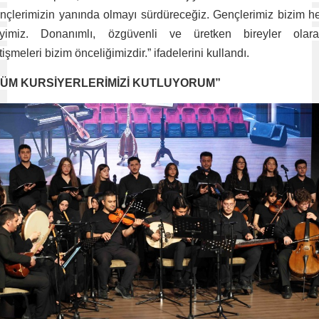
nçlerimizin yanında olmayı sürdüreceğiz. Gençlerimiz bizim h
yimiz. Donanımlı, özgüvenli ve üretken bireyler olara
tişmeleri bizim önceliğimizdir.” ifadelerini kullandı.
TÜM KURSİYERLERİMİZİ KUTLUYORUM”