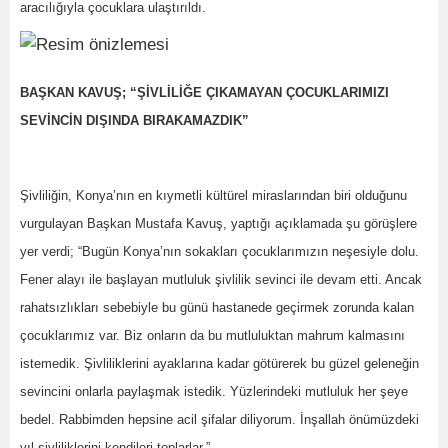
aracılığıyla çocuklara ulaştırıldı.
BAŞKAN KAVUŞ; “ŞİVLİLİĞE ÇIKAMAYAN ÇOCUKLARIMIZI
SEVİNCİN DIŞINDA BIRAKAMAZDIK”
Şivliliğin, Konya’nın en kıymetli kültürel miraslarından biri olduğunu
vurgulayan Başkan Mustafa Kavuş, yaptığı açıklamada şu görüşlere
yer verdi; “Bugün Konya’nın sokakları çocuklarımızın neşesiyle dolu.
Fener alayı ile başlayan mutluluk şivlilik sevinci ile devam etti. Ancak
rahatsızlıkları sebebiyle bu günü hastanede geçirmek zorunda kalan
çocuklarımız var. Biz onların da bu mutluluktan mahrum kalmasını
istemedik. Şivliliklerini ayaklarına kadar götürerek bu güzel geleneğin
sevincini onlarla paylaşmak istedik. Yüzlerindeki mutluluk her şeye
bedel. Rabbimden hepsine acil şifalar diliyorum. İnşallah önümüzdeki
yıl şivliliklerini kendileri toplarlar.”