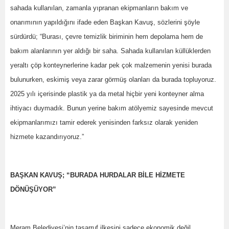
sahada kullanılan, zamanla yıpranan ekipmanların bakım ve
onarımının yapıldığını ifade eden Başkan Kavuş, sözlerini şöyle
sürdürdü; “Burası, çevre temizlik biriminin hem depolama hem de
bakım alanlarının yer aldığı bir saha. Sahada kullanılan küllüklerden
yeraltı çöp konteynerlerine kadar pek çok malzemenin yenisi burada
bulunurken, eskimiş veya zarar görmüş olanları da burada topluyoruz.
2025 yılı içerisinde plastik ya da metal hiçbir yeni konteyner alma
ihtiyacı duymadık. Bunun yerine bakım atölyemiz sayesinde mevcut
ekipmanlarımızı tamir ederek yenisinden farksız olarak yeniden
hizmete kazandırıyoruz.”
BAŞKAN KAVUŞ; “BURADA HURDALAR BİLE HİZMETE
DÖNÜŞÜYOR”
Meram Belediyesi’nin tasarruf ilkesini sadece ekonomik değil,