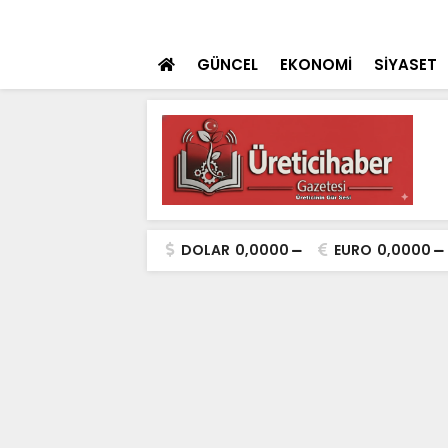
rencileri “Şehrin Kalbinde Yolculuk” Yaptı
SON DAKİKA
Vali İbrahim Akı
İncelemesi
GÜNCEL
EKONOMİ
SİYASET
DOLAR
0,0000
EURO
0,0000