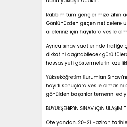
daha yaklaştıracaktır.
Rabbim tüm gençlerimize zihin açık
Gönlünüzden geçen neticelere ulaş
aileleriniz için hayırlara vesile ol
Ayrıca sınav saatlerinde trafiğe 
dikkatini dağıtabilecek gürültüle
hassasiyeti göstermelerini özellik
Yükseköğretim Kurumları Sınavı’nı
hayırlı sonuçlara vesile olmasını 
gönülden başarılar temenni ediy
BÜYÜKŞEHİR’İN SINAV İÇİN ULAŞIM T
Öte yandan, 20-21 Haziran tarihl