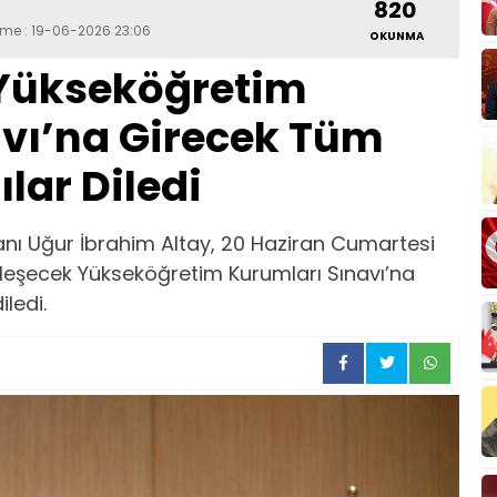
820
eme : 19-06-2026 23:06
OKUNMA
 Yükseköğretim
vı’na Girecek Tüm
lar Diledi
nı Uğur İbrahim Altay, 20 Haziran Cumartesi
leşecek Yükseköğretim Kurumları Sınavı’na
ledi.