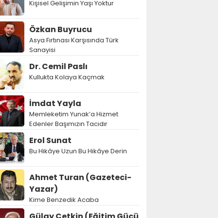
Kişisel Gelişimin Yaşı Yoktur
Özkan Buyrucu
Asya Fırtınası Karşısında Türk
Sanayisi
Dr. Cemil Paslı
Kullukta Kolaya Kaçmak
İmdat Yayla
Memleketim Yunak’a Hizmet
Edenler Başımızın Tacıdır
Erol Sunat
Bu Hikâye Uzun Bu Hikâye Derin
Ahmet Turan (Gazeteci-
Yazar)
Kime Benzedik Acaba
Gülay Çetkin (Eğitim Gücü