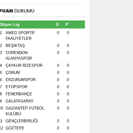
PUAN
DURUMU
Süper Lig
O
P
1
AMED SPORTİF
0
0
FAALİYETLER
2
BEŞİKTAŞ
0
0
3
CORENDON
0
0
ALANYASPOR
4
ÇAYKUR RİZESPOR
0
0
5
ÇORUM
0
0
6
ERZURUMSPOR
0
0
7
EYÜPSPOR
0
0
8
FENERBAHÇE
0
0
9
GALATASARAY
0
0
10
GAZİANTEP FUTBOL
0
0
KULÜBÜ
11
GENÇLERBİRLİĞİ
0
0
12
GÖZTEPE
0
0