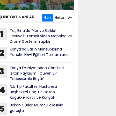
ÇOK
OKUNANLAR
Gün
Hafta
Ay
Taş Bina’da “Konya Bisiklet
1
Festivali” Temalı Video Mapping ve
Drone Gösterisi Yapıldı
Konya’da Basın Mensuplarına
2
Yönelik İHA-1 Eğitimi Tamamlandı
Konya Emniyetinden Gönülleri
3
Isıtan Paylaşım: "Güven Bir
Tebessümle Büyür"
N.Ü Tıp Fakültesi Hastanesi
4
Başhekimi Doç. Dr. Hasan
Küçükkendirci, ve Konyalı
ürokratlar, Konya Cumhuriyet Başsavcısı
Bakan Gürlek Mumcu ailesiyle
5
hmet Uzun’a hayırlı olsun ziyareti
görüştü