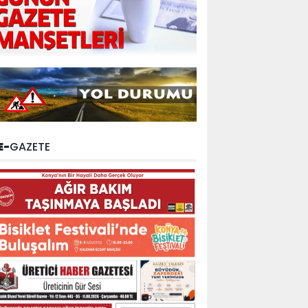
E-
GAZETE