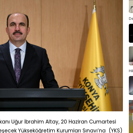
De
Hi
kanı Uğur İbrahim Altay, 20 Haziran Cumartesi
leşecek Yükseköğretim Kurumları Sınavı’na (YKS)