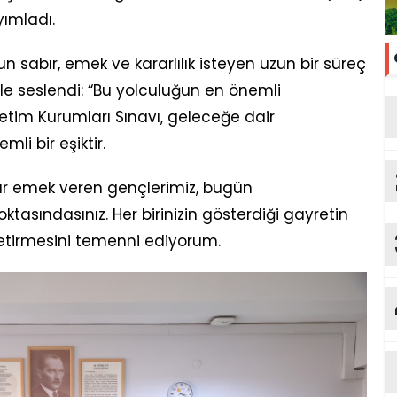
yımladı.
 sabır, emek ve kararlılık isteyen uzun bir süreç
le seslendi: “Bu yolculuğun en önemli
etim Kurumları Sınavı, geleceğe dair
li bir eşiktir.
dır emek veren gençlerimiz, bugün
oktasındasınız. Her birinizin gösterdiği gayretin
getirmesini temenni ediyorum.
b
Me