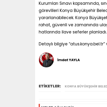
Kurumları Sınavı kapsamında, sına
görevlileri Konya Büyükşehir Bele
yararlanabilecek. Konya Büyükşehi
rahat, güvenli ve zamanında ula
hatlarında ilave seferler planladı.
Detaylı bilgiye “atus.konya.bel.tr
İmdat YAYLA
ETİKETLER:
KONYA BÜYÜKŞEHIR BELED