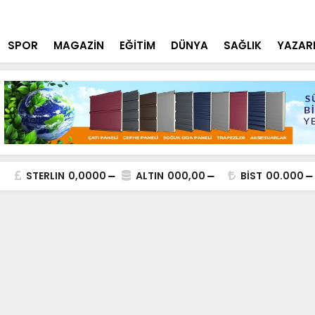
n’dan Sarayönü’nde Hububat Alım Ve Hasat
Seyit Ulug
Yapılacak
SPOR
MAGAZİN
EĞİTİM
DÜNYA
SAĞLIK
YAZAR
STERLIN
0,0000
ALTIN
000,00
BİST
00.000