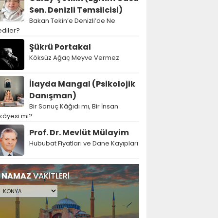
Sen. Denizli Temsilcisi)
Bakan Tekin’e Denizli’de Ne
diler?
Şükrü Portakal
Köksüz Ağaç Meyve Vermez
İlayda Mangal (Psikolojik
Danışman)
Bir Sonuç Kâğıdı mı, Bir İnsan
kâyesi mi?
Prof. Dr. Mevlüt Mülayim
Hububat Fiyatları ve Dane Kayıpları
NAMAZ
VAKİTLERİ