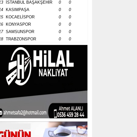
13
İSTANBUL BAŞAKŞEHİR
0
0
14
KASIMPAŞA
0
0
15
KOCAELİSPOR
0
0
16
KONYASPOR
0
0
17
SAMSUNSPOR
0
0
18
TRABZONSPOR
0
0