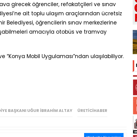
va girecek öğrenciler, refakatçileri ve sınav
diyesi’ne ait toplu ulaşım araçlarından ücretsiz
r Belediyesi, öğrencilerin sınav merkezlerine
şabilmeleri amacıyla otobüs ve tramvay
” ve “Konya Mobil Uygulaması”ndan ulaşılabiliyor.
IYE BAŞKANI UĞUR İBRAHIM ALTAY
ÜRETICIHABER