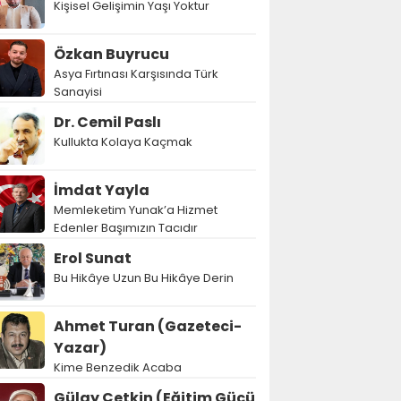
Kişisel Gelişimin Yaşı Yoktur
Özkan Buyrucu
Asya Fırtınası Karşısında Türk
Sanayisi
Dr. Cemil Paslı
Kullukta Kolaya Kaçmak
İmdat Yayla
Memleketim Yunak’a Hizmet
Edenler Başımızın Tacıdır
Erol Sunat
Bu Hikâye Uzun Bu Hikâye Derin
Ahmet Turan (Gazeteci-
Yazar)
Kime Benzedik Acaba
Gülay Çetkin (Eğitim Gücü