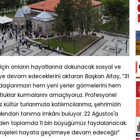
 için onların hayatlarına dokunacak sosyal ve
eye devam edeceklerini aktaran Başkan Altay, “31
aşlarımızın hem yeni yerler görmelerini hem
stluklar kurmalarını amaçlıyoruz. Profesyonel
kültür turlarımızla katılımcılarımız, şehrimizin
yakından tanıma imkânı buluyor. 22 Ağustos'a
den toplamda 11 bin büyüğümüz faydalanacak.
li projeleri hayata geçirmeye devam edeceğiz”