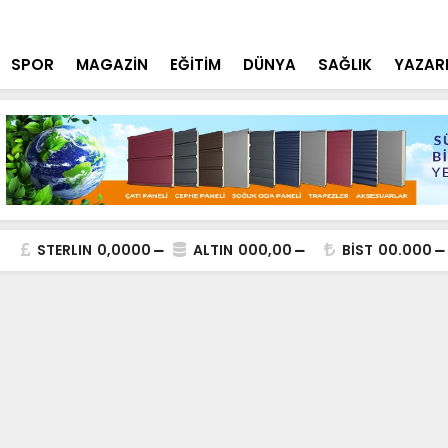
l Buluşması
MSR AİHL'de
SPOR
MAGAZİN
EĞİTİM
DÜNYA
SAĞLIK
YAZAR
STERLIN
0,0000
ALTIN
000,00
BİST
00.000