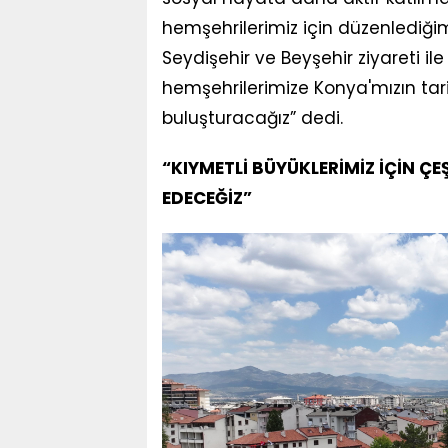
hemşehrilerimiz için düzenlediğimiz
Seydişehir ve Beyşehir ziyareti il
hemşehrilerimize Konya'mızın tarihi
buluşturacağız” dedi.
“KIYMETLİ BÜYÜKLERİMİZ İÇİN Ç
EDECEĞİZ”