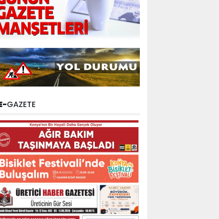
E-
GAZETE