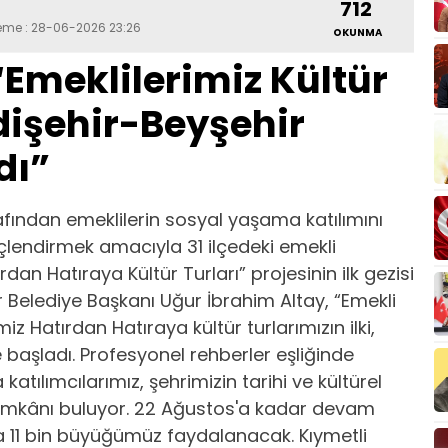
712
leme : 28-06-2026 23:26
OKUNMA
“Emeklilerimiz Kültür
dişehir-Beyşehir
dı”
fından emeklilerin sosyal yaşama katılımını
üçlendirmek amacıyla 31 ilçedeki emekli
rdan Hatıraya Kültür Turları” projesinin ilk gezisi
r Belediye Başkanı Uğur İbrahim Altay, “Emekli
z Hatırdan Hatıraya kültür turlarımızın ilki,
le başladı. Profesyonel rehberler eşliğinde
katılımcılarımız, şehrimizin tarihi ve kültürel
imkânı buluyor. 22 Ağustos'a kadar devam
 11 bin büyüğümüz faydalanacak. Kıymetli