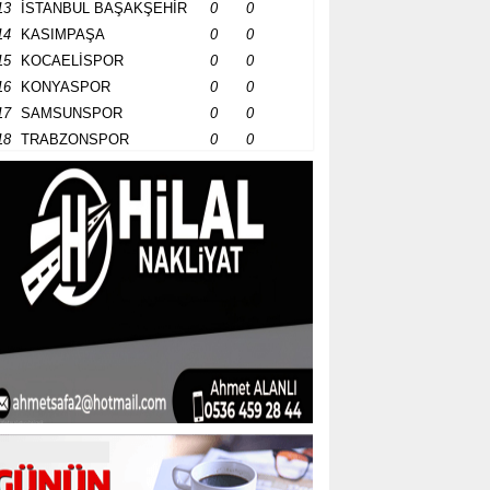
13
İSTANBUL BAŞAKŞEHİR
0
0
14
KASIMPAŞA
0
0
15
KOCAELİSPOR
0
0
16
KONYASPOR
0
0
17
SAMSUNSPOR
0
0
18
TRABZONSPOR
0
0