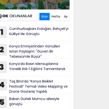
ÇOK
OKUNANLAR
Gün
Hafta
Ay
Cumhurbaşkanı Erdoğan, Bahçeli'yi
1
Külliye'de Görüştü
Konya Emniyetinden Gönülleri
2
Isıtan Paylaşım: "Güven Bir
Tebessümle Büyür"
Konya’da Basın Mensuplarına
3
Yönelik İHA-1 Eğitimi Tamamlandı
Taş Bina’da “Konya Bisiklet
4
Festivali” Temalı Video Mapping ve
Drone Gösterisi Yapıldı
Bakan Gürlek Mumcu ailesiyle
5
görüştü