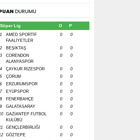
PUAN
DURUMU
Süper Lig
O
P
1
AMED SPORTİF
0
0
FAALİYETLER
2
BEŞİKTAŞ
0
0
3
CORENDON
0
0
ALANYASPOR
4
ÇAYKUR RİZESPOR
0
0
5
ÇORUM
0
0
6
ERZURUMSPOR
0
0
7
EYÜPSPOR
0
0
8
FENERBAHÇE
0
0
9
GALATASARAY
0
0
10
GAZİANTEP FUTBOL
0
0
KULÜBÜ
11
GENÇLERBİRLİĞİ
0
0
12
GÖZTEPE
0
0