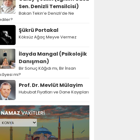
Sen. Denizli Temsilcisi)
Bakan Tekin’e Denizli’de Ne
diler?
Şükrü Portakal
Köksüz Ağaç Meyve Vermez
İlayda Mangal (Psikolojik
Danışman)
Bir Sonuç Kâğıdı mı, Bir İnsan
kâyesi mi?
Prof. Dr. Mevlüt Mülayim
Hububat Fiyatları ve Dane Kayıpları
NAMAZ
VAKİTLERİ