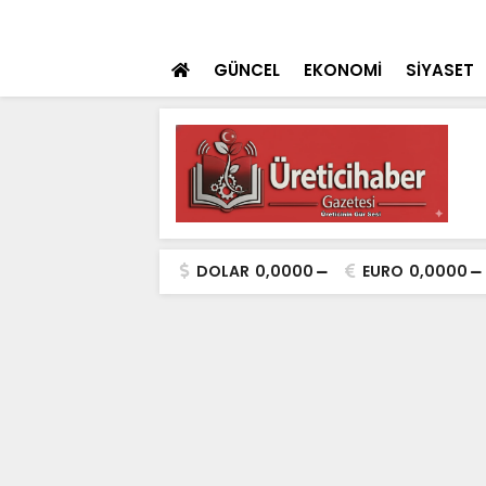
çak: "Şehit Yakınları ve Gaziler İçin
SON DAKİKA
Selçuklu’da Gönü
üzenlemenin Yanındayız"
GÜNCEL
EKONOMİ
SİYASET
DOLAR
0,0000
EURO
0,0000