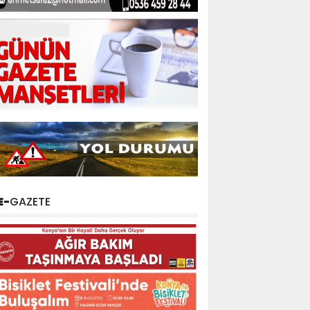
E-
GAZETE