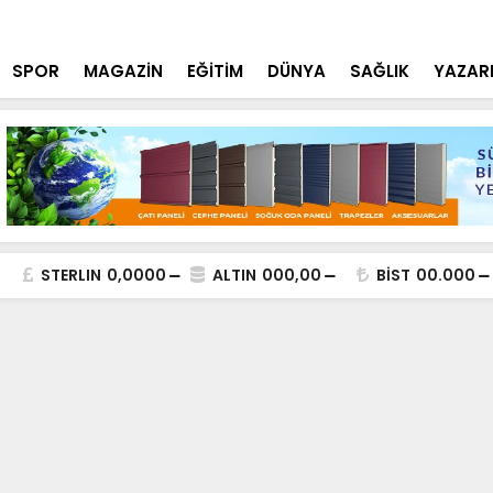
tçi'den YÖK ziyareti
Cumhurbaşk
SPOR
MAGAZİN
EĞİTİM
DÜNYA
SAĞLIK
YAZAR
STERLIN
0,0000
ALTIN
000,00
BİST
00.000