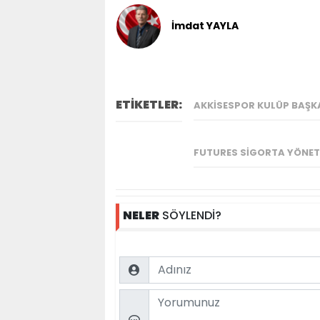
İmdat YAYLA
ETİKETLER:
AKKISESPOR KULÜP BAŞK
FUTURES SIGORTA YÖNET
NELER
SÖYLENDİ?
Name
Comment