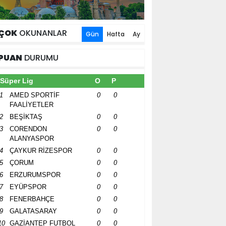
ÇOK
OKUNANLAR
Gün
Hafta
Ay
PUAN
DURUMU
Süper Lig
O
P
1
AMED SPORTİF
0
0
FAALİYETLER
2
BEŞİKTAŞ
0
0
3
CORENDON
0
0
ALANYASPOR
4
ÇAYKUR RİZESPOR
0
0
5
ÇORUM
0
0
6
ERZURUMSPOR
0
0
7
EYÜPSPOR
0
0
8
FENERBAHÇE
0
0
9
GALATASARAY
0
0
10
GAZİANTEP FUTBOL
0
0