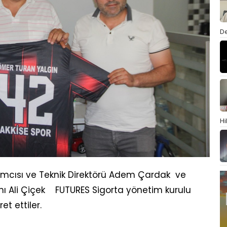
De
Hi
ımcısı ve Teknik Direktörü Adem Çardak ve
anı Ali Çiçek FUTURES Sigorta yönetim kurulu
t ettiler.