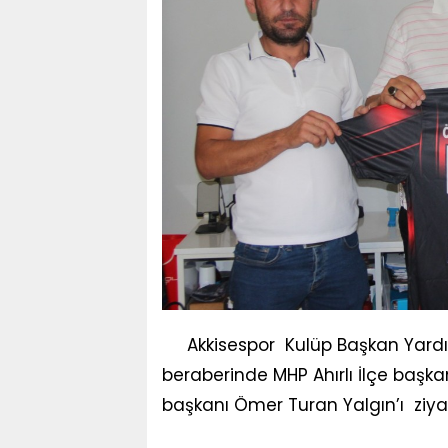
Akkisespor Kulüp Başkan Yard
beraberinde MHP Ahırlı İlçe başk
başkanı Ömer Turan Yalgın’ı ziyare