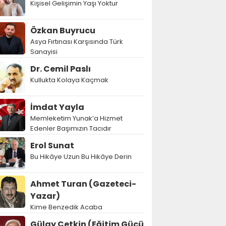
Kişisel Gelişimin Yaşı Yoktur
Özkan Buyrucu
Asya Fırtınası Karşısında Türk
Sanayisi
Dr. Cemil Paslı
Kullukta Kolaya Kaçmak
İmdat Yayla
Memleketim Yunak’a Hizmet
Edenler Başımızın Tacıdır
Erol Sunat
Bu Hikâye Uzun Bu Hikâye Derin
Ahmet Turan (Gazeteci-
Yazar)
Kime Benzedik Acaba
Gülay Çetkin (Eğitim Gücü