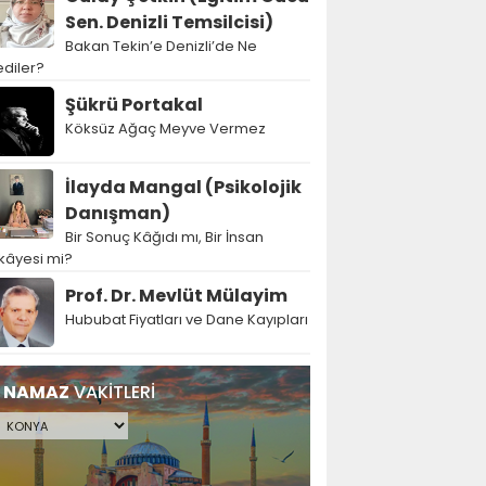
Sen. Denizli Temsilcisi)
Bakan Tekin’e Denizli’de Ne
diler?
Şükrü Portakal
Köksüz Ağaç Meyve Vermez
İlayda Mangal (Psikolojik
Danışman)
Bir Sonuç Kâğıdı mı, Bir İnsan
kâyesi mi?
Prof. Dr. Mevlüt Mülayim
Hububat Fiyatları ve Dane Kayıpları
NAMAZ
VAKİTLERİ