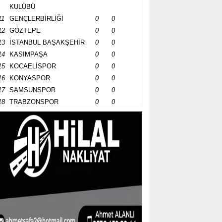
KULÜBÜ
11
GENÇLERBİRLİĞİ
0
0
12
GÖZTEPE
0
0
13
İSTANBUL BAŞAKŞEHİR
0
0
14
KASIMPAŞA
0
0
15
KOCAELİSPOR
0
0
16
KONYASPOR
0
0
17
SAMSUNSPOR
0
0
18
TRABZONSPOR
0
0