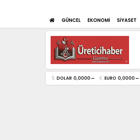
 teklifi TBMM'ye sunuldu
SON DAKİKA
İçişleri Bakanı Çif
GÜNCEL
EKONOMİ
SİYASET
DOLAR
0,0000
EURO
0,0000