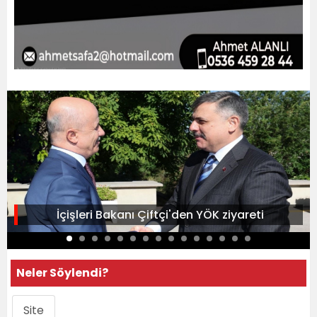
İçişleri Bakanı Çiftçi'den YÖK ziyareti
Neler Söylendi?
Site