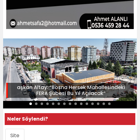
aşkan Altay: “Bosna Hersek Mahallesindeki
FERA Şubesi Bu Yıl Açılacak”
Neler Söylendi?
Site