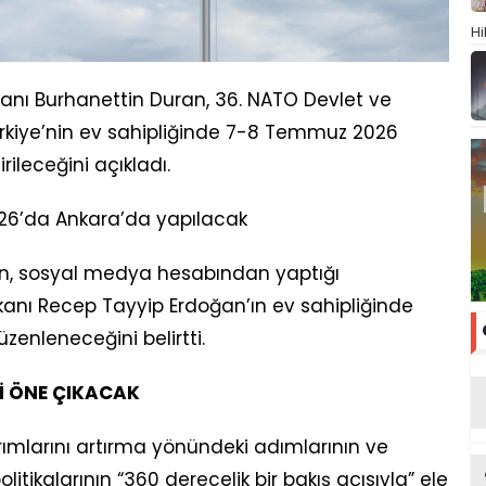
Hi
anı Burhanettin Duran, 36. NATO Devlet ve
ürkiye’nin ev sahipliğinde 7-8 Temmuz 2026
rileceğini açıkladı.
26’da Ankara’da yapılacak
ran, sosyal medya hesabından yaptığı
nı Recep Tayyip Erdoğan’ın ev sahipliğinde
zenleneceğini belirtti.
İ ÖNE ÇIKACAK
ımlarını artırma yönündeki adımlarının ve
olitikalarının “360 derecelik bir bakış açısıyla” ele