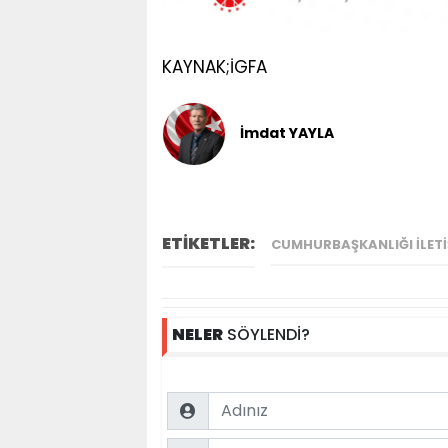
KAYNAK;İGFA
İmdat YAYLA
ETİKETLER:
CUMHURBAŞKANLIĞI İLET
NELER
SÖYLENDİ?
Name
Comment