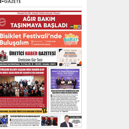
E-
GAZETE