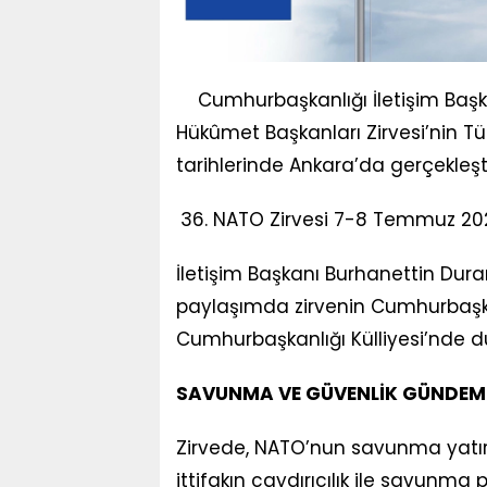
Cumhurbaşkanlığı İletişim Başk
Hükûmet Başkanları Zirvesi’nin T
tarihlerinde Ankara’da gerçekleşti
36. NATO Zirvesi 7-8 Temmuz 20
İletişim Başkanı Burhanettin Du
paylaşımda zirvenin Cumhurbaşka
Cumhurbaşkanlığı Külliyesi’nde dü
SAVUNMA VE GÜVENLİK GÜNDEM
Zirvede, NATO’nun savunma yatır
ittifakın caydırıcılık ile savunma p