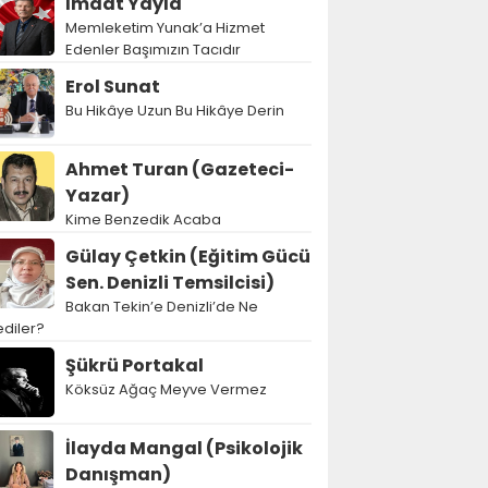
İmdat Yayla
Memleketim Yunak’a Hizmet
Edenler Başımızın Tacıdır
Erol Sunat
Bu Hikâye Uzun Bu Hikâye Derin
Ahmet Turan (Gazeteci-
Yazar)
Kime Benzedik Acaba
Gülay Çetkin (Eğitim Gücü
Sen. Denizli Temsilcisi)
Bakan Tekin’e Denizli’de Ne
diler?
Şükrü Portakal
Köksüz Ağaç Meyve Vermez
İlayda Mangal (Psikolojik
Danışman)