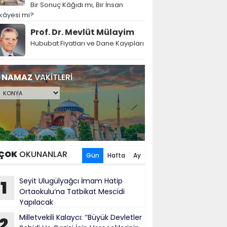
Bir Sonuç Kâğıdı mı, Bir İnsan
kâyesi mi?
Prof. Dr. Mevlüt Mülayim
Hububat Fiyatları ve Dane Kayıpları
NAMAZ
VAKİTLERİ
ÇOK
OKUNANLAR
Gün
Hafta
Ay
Seyit Ulugülyağcı İmam Hatip
1
Ortaokulu’na Tatbikat Mescidi
Yapılacak
Milletvekili Kalaycı: ‘’Büyük Devletler
2