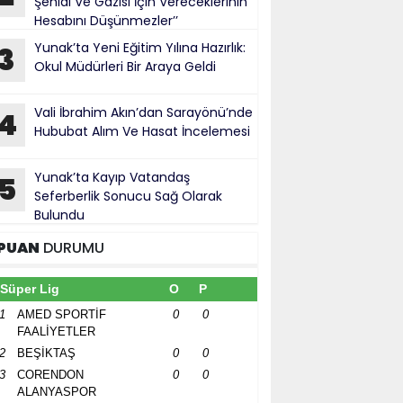
Şehidi Ve Gazisi İçin Vereceklerinin
Hesabını Düşünmezler’’
Yunak’ta Yeni Eğitim Yılına Hazırlık:
3
Okul Müdürleri Bir Araya Geldi
Vali İbrahim Akın’dan Sarayönü’nde
4
Hububat Alım Ve Hasat İncelemesi
Yunak’ta Kayıp Vatandaş
5
Seferberlik Sonucu Sağ Olarak
Bulundu
PUAN
DURUMU
Süper Lig
O
P
1
AMED SPORTİF
0
0
FAALİYETLER
2
BEŞİKTAŞ
0
0
3
CORENDON
0
0
ALANYASPOR