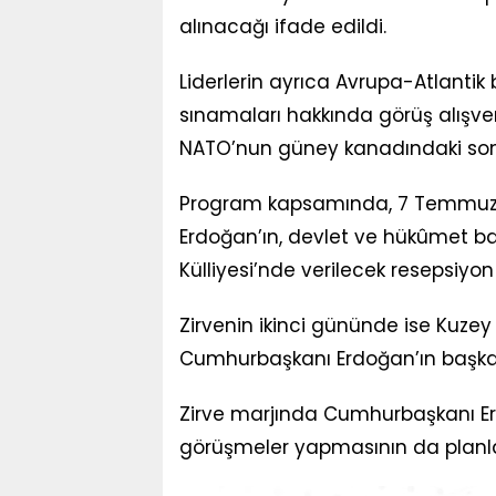
alınacağı ifade edildi.
Liderlerin ayrıca Avrupa-Atlantik b
sınamaları hakkında görüş alışver
NATO’nun güney kanadındaki son d
Program kapsamında, 7 Temmuz
Erdoğan’ın, devlet ve hükûmet baş
Külliyesi’nde verilecek resepsiy
Zirvenin ikinci gününde ise Kuzey 
Cumhurbaşkanı Erdoğan’ın başkanl
Zirve marjında Cumhurbaşkanı Erdoğ
görüşmeler yapmasının da planland