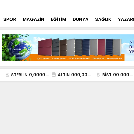
 Jet Operasyon
Çumra’da Ku
SPOR
MAGAZİN
EĞİTİM
DÜNYA
SAĞLIK
YAZAR
STERLIN
0,0000
ALTIN
000,00
BİST
00.000