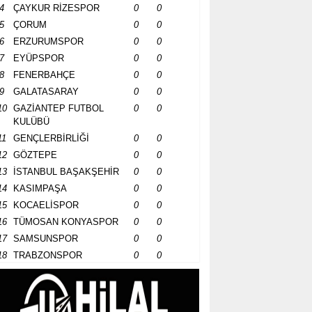
4
ÇAYKUR RİZESPOR
0
0
5
ÇORUM
0
0
6
ERZURUMSPOR
0
0
7
EYÜPSPOR
0
0
8
FENERBAHÇE
0
0
9
GALATASARAY
0
0
10
GAZİANTEP FUTBOL
0
0
KULÜBÜ
11
GENÇLERBİRLİĞİ
0
0
12
GÖZTEPE
0
0
13
İSTANBUL BAŞAKŞEHİR
0
0
14
KASIMPAŞA
0
0
15
KOCAELİSPOR
0
0
16
TÜMOSAN KONYASPOR
0
0
17
SAMSUNSPOR
0
0
18
TRABZONSPOR
0
0