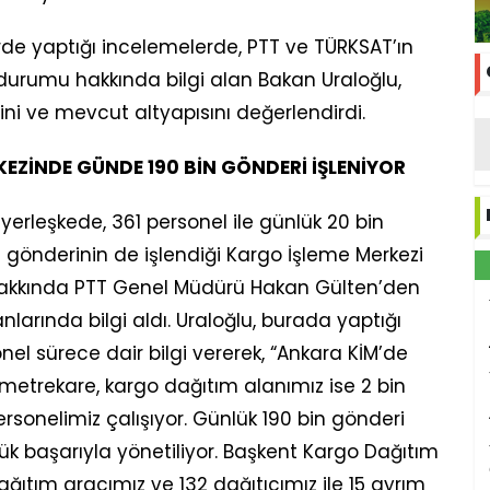
de yaptığı incelemelerde, PTT ve TÜRKSAT’ın
durumu hakkında bilgi alan Bakan Uraloğlu,
ğini ve mevcut altyapısını değerlendirdi.
EZİNDE GÜNDE 190 BİN GÖNDERİ İŞLENİYOR
yerleşkede, 361 personel ile günlük 20 bin
 gönderinin de işlendiği Kargo İşleme Merkezi
hakkında PTT Genel Müdürü Hakan Gülten’den
arında bilgi aldı. Uraloğlu, burada yaptığı
el sürece dair bilgi vererek, “Ankara KİM’de
metrekare, kargo dağıtım alanımız ise 2 bin
sonelimiz çalışıyor. Günlük 190 bin gönderi
ük başarıyla yönetiliyor. Başkent Kargo Dağıtım
ıtım aracımız ve 132 dağıtıcımız ile 15 ayrım