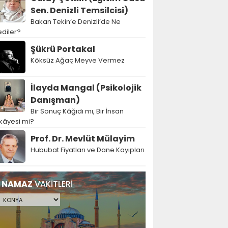
Sen. Denizli Temsilcisi)
Bakan Tekin’e Denizli’de Ne
diler?
Şükrü Portakal
Köksüz Ağaç Meyve Vermez
İlayda Mangal (Psikolojik
Danışman)
Bir Sonuç Kâğıdı mı, Bir İnsan
kâyesi mi?
Prof. Dr. Mevlüt Mülayim
Hububat Fiyatları ve Dane Kayıpları
NAMAZ
VAKİTLERİ