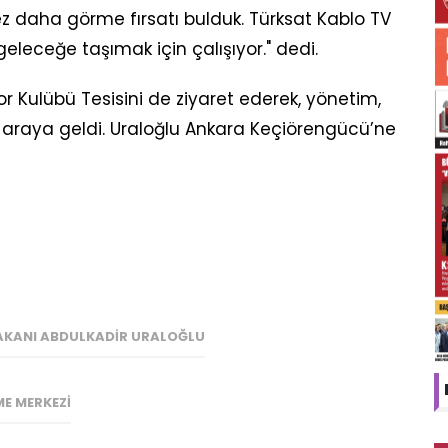
ez daha görme fırsatı bulduk. Türksat Kablo TV
 geleceğe taşımak için çalışıyor." dedi.
 Kulübü Tesisini de ziyaret ederek, yönetim,
ir araya geldi. Uraloğlu Ankara Keçiörengücü’ne
BAKANI ABDULKADIR URALOĞLU
E MERKEZI