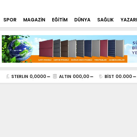
st 3-6 Eylül’de Lezzet Tutkunlarını Ağırlayacak
Mustafa Sin
SPOR
MAGAZİN
EĞİTİM
DÜNYA
SAĞLIK
YAZAR
STERLIN
0,0000
ALTIN
000,00
BİST
00.000