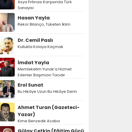
Asya Fırtınası Karşısında Türk
Sanayisi
Hasan Yayla
Rekor Bilanço, Tüketen İklim
Dr. Cemil Paslı
Kullukta Kolaya Kaçmak
İmdat Yayla
Memleketim Yunak’a Hizmet
Edenler Başımızın Tacıdır
Erol Sunat
Bu Hikâye Uzun Bu Hikâye Derin
Ahmet Turan (Gazeteci-
Yazar)
Kime Benzedik Acaba
Gülay Çetkin (Eğitim Gücü