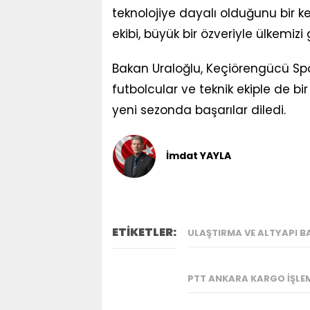
teknolojiye dayalı olduğunu bir k
ekibi, büyük bir özveriyle ülkemizi
Bakan Uraloğlu, Keçiörengücü Spor
futbolcular ve teknik ekiple de b
yeni sezonda başarılar diledi.
İmdat YAYLA
ETİKETLER:
ULAŞTIRMA VE ALTYAPI 
PTT ANKARA KARGO İŞLEM