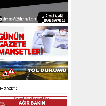
E-
GAZETE