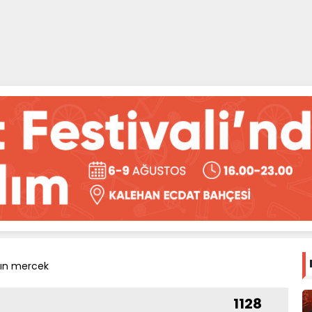
kın mercek
1128