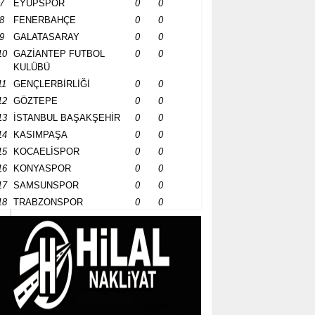
7
EYÜPSPOR
0
0
8
FENERBAHÇE
0
0
9
GALATASARAY
0
0
10
GAZİANTEP FUTBOL
0
0
KULÜBÜ
11
GENÇLERBİRLİĞİ
0
0
12
GÖZTEPE
0
0
13
İSTANBUL BAŞAKŞEHİR
0
0
14
KASIMPAŞA
0
0
15
KOCAELİSPOR
0
0
16
KONYASPOR
0
0
17
SAMSUNSPOR
0
0
18
TRABZONSPOR
0
0