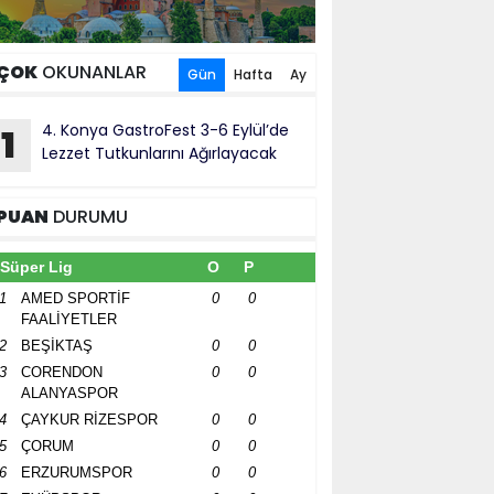
ÇOK
OKUNANLAR
Gün
Hafta
Ay
4. Konya GastroFest 3-6 Eylül’de
1
Lezzet Tutkunlarını Ağırlayacak
PUAN
DURUMU
Süper Lig
O
P
1
AMED SPORTİF
0
0
FAALİYETLER
2
BEŞİKTAŞ
0
0
3
CORENDON
0
0
ALANYASPOR
4
ÇAYKUR RİZESPOR
0
0
5
ÇORUM
0
0
6
ERZURUMSPOR
0
0