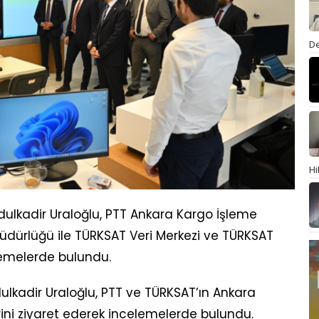
De
Hi
dulkadir Uraloğlu, PTT Ankara Kargo İşleme
üdürlüğü ile TÜRKSAT Veri Merkezi ve TÜRKSAT
emelerde bulundu.
ulkadir Uraloğlu, PTT ve TÜRKSAT’ın Ankara
ni ziyaret ederek incelemelerde bulundu.