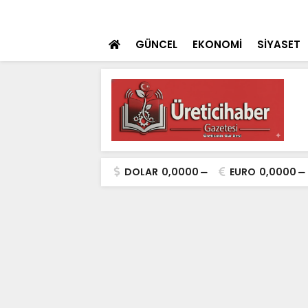
dan 'Terörsüz Türkiye' mesajı
SON DAKİKA
4. Konya GastroFe
GÜNCEL
EKONOMİ
SİYASET
DOLAR
0,0000
EURO
0,0000