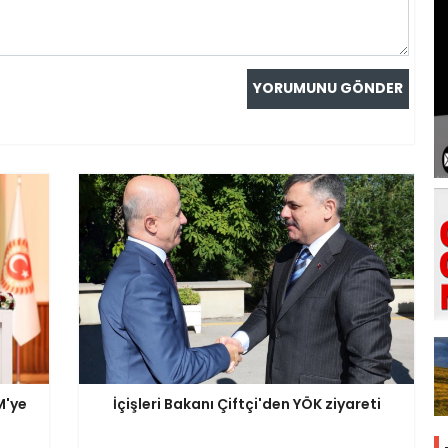
M'ye
İçişleri Bakanı Çiftçi'den YÖK ziyareti