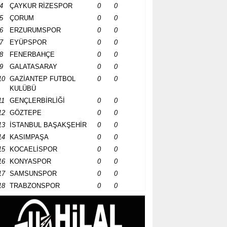
4
ÇAYKUR RİZESPOR
0
0
5
ÇORUM
0
0
6
ERZURUMSPOR
0
0
7
EYÜPSPOR
0
0
8
FENERBAHÇE
0
0
9
GALATASARAY
0
0
10
GAZİANTEP FUTBOL
0
0
KULÜBÜ
11
GENÇLERBİRLİĞİ
0
0
12
GÖZTEPE
0
0
13
İSTANBUL BAŞAKŞEHİR
0
0
14
KASIMPAŞA
0
0
15
KOCAELİSPOR
0
0
16
KONYASPOR
0
0
17
SAMSUNSPOR
0
0
18
TRABZONSPOR
0
0