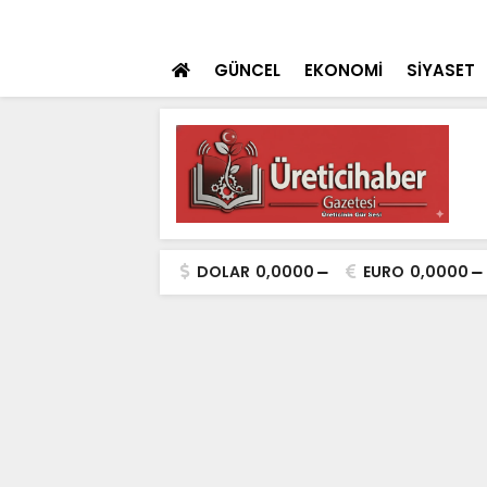
 teklifi TBMM'ye sunuldu
SON DAKİKA
İçişleri Bakanı Çif
GÜNCEL
EKONOMİ
SİYASET
DOLAR
0,0000
EURO
0,0000