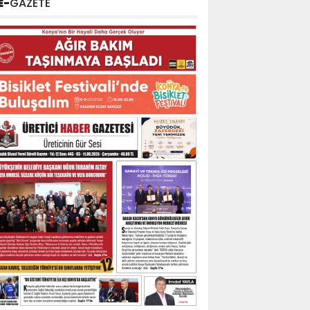
E-
GAZETE