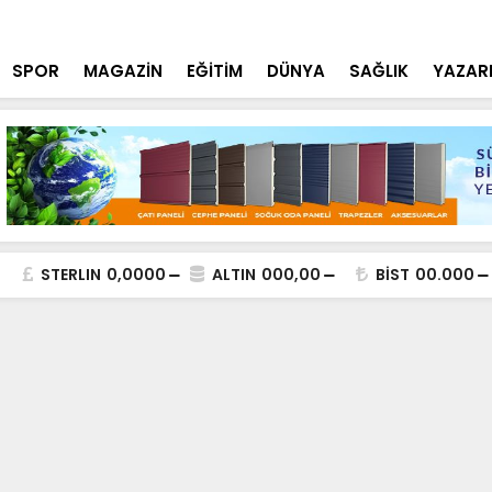
tçi'den YÖK ziyareti
Cumhurbaşk
SPOR
MAGAZİN
EĞİTİM
DÜNYA
SAĞLIK
YAZAR
STERLIN
0,0000
ALTIN
000,00
BİST
00.000