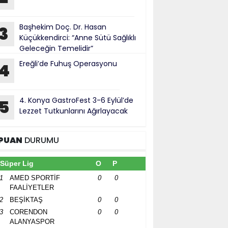
Başhekim Doç. Dr. Hasan
3
Küçükkendirci: “Anne Sütü Sağlıklı
Geleceğin Temelidir”
Ereğli’de Fuhuş Operasyonu
4
4. Konya GastroFest 3-6 Eylül’de
5
Lezzet Tutkunlarını Ağırlayacak
PUAN
DURUMU
Süper Lig
O
P
1
AMED SPORTİF
0
0
FAALİYETLER
2
BEŞİKTAŞ
0
0
3
CORENDON
0
0
ALANYASPOR