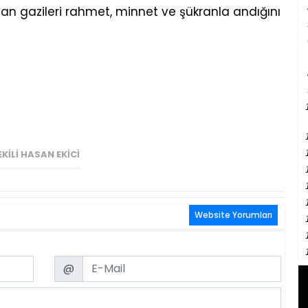
man gazileri rahmet, minnet ve şükranla andığını
KILI HASAN EKICI
Website Yorumları
Email
@