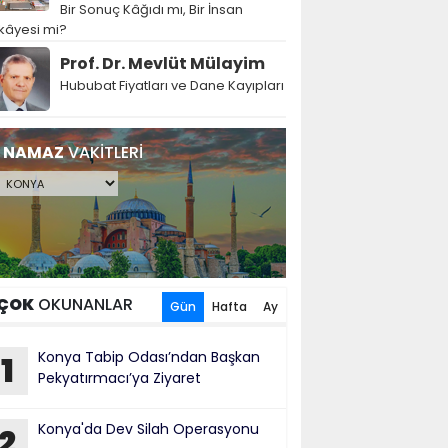
Bir Sonuç Kâğıdı mı, Bir İnsan
kâyesi mi?
Prof. Dr. Mevlüt Mülayim
Hububat Fiyatları ve Dane Kayıpları
NAMAZ
VAKİTLERİ
ÇOK
OKUNANLAR
Gün
Hafta
Ay
Konya Tabip Odası’ndan Başkan
1
Pekyatırmacı’ya Ziyaret
Konya'da Dev Silah Operasyonu
2