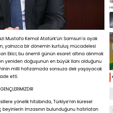
Hi
‘’Gazi Mustafa Kemal Atatürk’ün Samsun’a ayak
nin, yalnızca bir dönemin kurtuluş mücadelesi
asan Ekici, bu önemli günün esaret altına alınmak
inden yeniden doğuşunun en büyük ilanı olduğunu
 tarihinin milli hafızamızda sonsuza dek yaşayacak
ade etti.
I GENÇLERİMİZDİR
llere yönelik hitabında, Türkiye’nin küresel
ç beyinlerin imzasının bulunduğunu hatırlatan