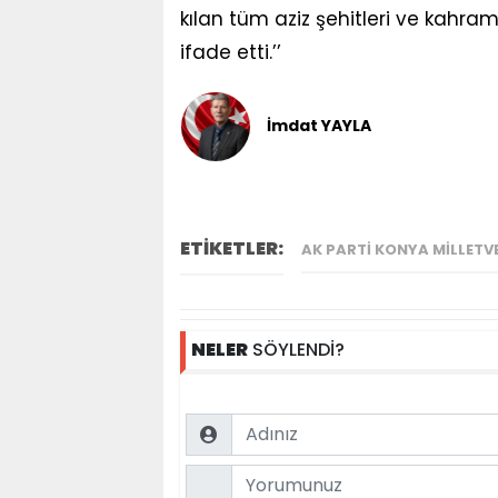
kılan tüm aziz şehitleri ve kahra
ifade etti.’’
İmdat YAYLA
ETİKETLER:
AK PARTI KONYA MILLETVE
NELER
SÖYLENDİ?
Name
Comment