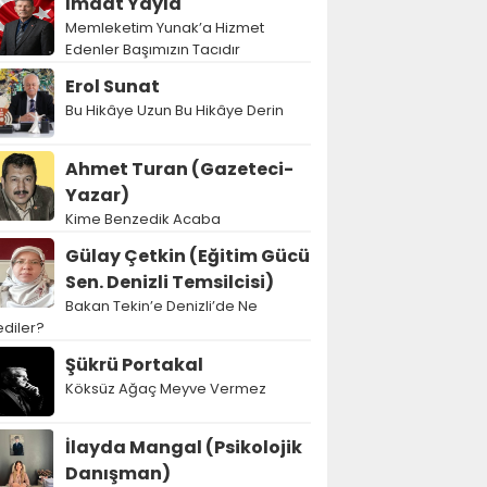
İmdat Yayla
Memleketim Yunak’a Hizmet
Edenler Başımızın Tacıdır
Erol Sunat
Bu Hikâye Uzun Bu Hikâye Derin
Ahmet Turan (Gazeteci-
Yazar)
Kime Benzedik Acaba
Gülay Çetkin (Eğitim Gücü
Sen. Denizli Temsilcisi)
Bakan Tekin’e Denizli’de Ne
diler?
Şükrü Portakal
Köksüz Ağaç Meyve Vermez
İlayda Mangal (Psikolojik
Danışman)