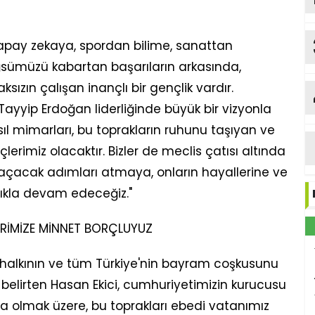
pay zekaya, spordan bilime, sanattan
ğsümüzü kabartan başarıların arkasında,
ızın çalışan inançlı bir gençlik vardır.
yyip Erdoğan liderliğinde büyük bir vizyonla
asıl mimarları, bu toprakların ruhunu taşıyan ve
rimiz olacaktır. Bizler de meclis çatısı altında
açacak adımları atmaya, onların hayallerine ve
lıkla devam edeceğiz."
ERİMİZE MİNNET BORÇLUYUZ
alkının ve tüm Türkiye'nin bayram coşkusunu
ı belirten Hasan Ekici, cumhuriyetimizin kurucusu
 olmak üzere, bu toprakları ebedi vatanımız