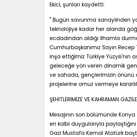
Ekici, şunları kaydetti:
" Bugün savunma sanayiinden ya
teknolojiye kadar her alanda gö
ecdadından aldığı ilhamla durmaks
Cumhurbaşkanımız Sayın Recep Ta
inşa ettiğimiz Türkiye Yüzyılı'nın 
geleceğe yön veren dinamik gençle
ve sahada, gençlerimizin önünü 
projelerine omuz vermeye kararlı
ŞEHİTLERİMİZE VE KAHRAMAN GAZİL
Mesajının son bölümünde Konya h
en kalbi duygularıyla paylaştığın
Gazi Mustafa Kemal Atatürk başta