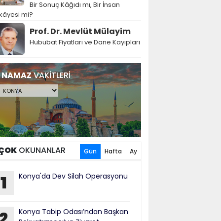
Bir Sonuç Kâğıdı mı, Bir İnsan
kâyesi mi?
Prof. Dr. Mevlüt Mülayim
Hububat Fiyatları ve Dane Kayıpları
NAMAZ
VAKİTLERİ
ÇOK
OKUNANLAR
Gün
Hafta
Ay
Konya'da Dev Silah Operasyonu
1
Konya Tabip Odası’ndan Başkan
2