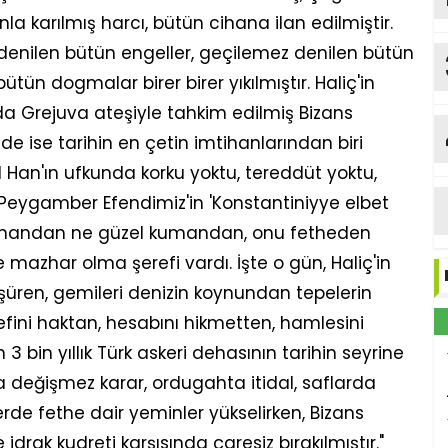
nla karılmış harcı, bütün cihana ilan edilmiştir.
az denilen bütün engeller, geçilemez denilen bütün
tün dogmalar birer birer yıkılmıştır. Haliç'in
da Grejuva ateşiyle tahkim edilmiş Bizans
 ise tarihin en çetin imtihanlarından biri
 Han'ın ufkunda korku yoktu, tereddüt yoktu,
Ed
Peygamber Efendimiz'in 'Konstantiniyye elbet
kumandan ne güzel kumandan, onu fetheden
mazhar olma şerefi vardı. İşte o gün, Haliç'in
üren, gemileri denizin koynundan tepelerin
fini haktan, hesabını hikmetten, hamlesini
 bin yıllık Türk askeri dehasının tarihin seyrine
değişmez karar, ordugahta itidal, saflarda
lerde fethe dair yeminler yükselirken, Bizans
drak kudreti karşısında çaresiz bırakılmıştır."