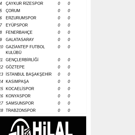
4
ÇAYKUR RİZESPOR
0
0
5
ÇORUM
0
0
6
ERZURUMSPOR
0
0
7
EYÜPSPOR
0
0
8
FENERBAHÇE
0
0
9
GALATASARAY
0
0
10
GAZİANTEP FUTBOL
0
0
KULÜBÜ
11
GENÇLERBİRLİĞİ
0
0
12
GÖZTEPE
0
0
13
İSTANBUL BAŞAKŞEHİR
0
0
14
KASIMPAŞA
0
0
15
KOCAELİSPOR
0
0
16
KONYASPOR
0
0
17
SAMSUNSPOR
0
0
18
TRABZONSPOR
0
0