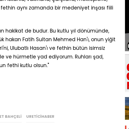
 fethin aynı zamanda bir medeniyet inşası fiili
ıyan hakikat de budur. Bu kutlu yıl dönümünde,
yük hakan Fatih Sultan Mehmed Han'ı, onun yiğit
'ni, Ulubatlı Hasan'ı ve fethin bütün isimsiz
le ve hürmetle yad ediyorum. Ruhları şad,
n fethi kutlu olsun."
ET BAHÇELI
URETICIHABER