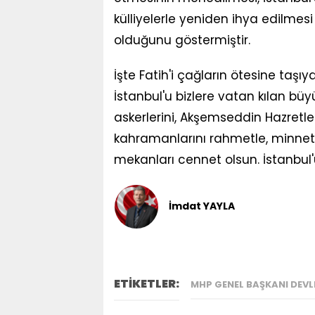
külliyelerle yeniden ihya edilmesi
olduğunu göstermiştir.
İşte Fatih'i çağların ötesine taş
İstanbul'u bizlere vatan kılan bü
askerlerini, Akşemseddin Hazretleri
kahramanlarını rahmetle, minnet
mekanları cennet olsun. İstanbul'u
İmdat YAYLA
ETİKETLER:
MHP GENEL BAŞKANI DEVL