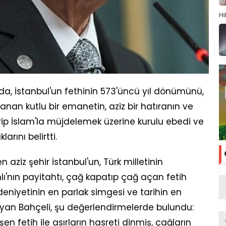
Hi
ada, İstanbul'un fethinin 573'üncü yıl dönümünü,
anan kutlu bir emanetin, aziz bir hatıranın ve
rip İslam'la müjdelemek üzerine kurulu ebedi ve
larını belirtti.
n aziz şehir İstanbul'un, Türk milletinin
ı'nın payitahtı, çağ kapatıp çağ açan fetih
eniyetinin en parlak simgesi ve tarihin en
an Bahçeli, şu değerlendirmelerde bulundu:
en fetih ile asırların hasreti dinmiş, çağların