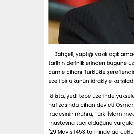
Bahçeli, yaptığı yazılı açıklam
tarihin derinliklerinden bugüne uz
cümle cihanı Türklükle şereflendi
ezeli bir ülkünün idrakiyle karşıladık
İki kıta, yedi tepe üzerinde yüksele
hafızasında cihan devleti Osmanl
iradesinin mührü, Türk-İslam med
müstesna tacı olduğunu vurgulay
"29 Mayıs 1453 tarihinde gerçekleş