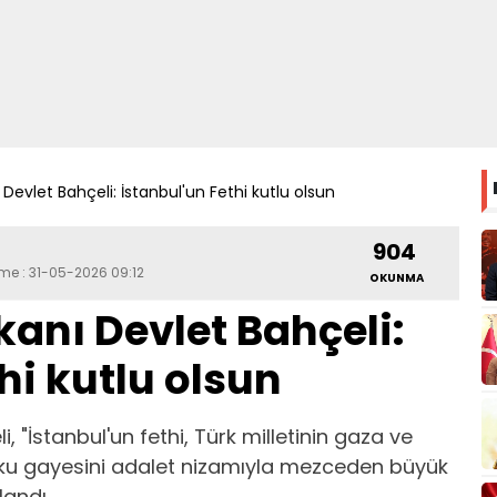
evlet Bahçeli: İstanbul'un Fethi kutlu olsun
904
eme : 31-05-2026 09:12
OKUNMA
anı Devlet Bahçeli:
hi kutlu olsun
 "İstanbul'un fethi, Türk milletinin gaza ve
 utku gayesini adalet nizamıyla mezceden büyük
landı.