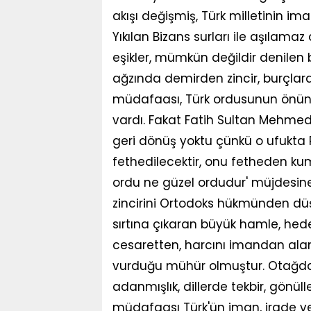
akışı değişmiş, Türk milletinin ima
Yıkılan Bizans surları ile aşılam
eşikler, mümkün değildir denilen bü
ağzında demirden zincir, burçlar
müdafaası, Türk ordusunun önünde
vardı. Fakat Fatih Sultan Mehmed
geri dönüş yoktu çünkü o ufukta 
fethedilecektir, onu fetheden 
ordu ne güzel ordudur' müjdesine 
zincirini Ortodoks hükmünden düş
sırtına çıkaran büyük hamle, hede
cesaretten, harcını imandan alan 3
vurduğu mühür olmuştur. Otağda 
adanmışlık, dillerde tekbir, gönül
müdafaası Türk'ün iman, irade ve i