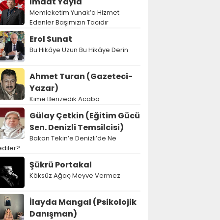
İmdat Yayla
Memleketim Yunak’a Hizmet
Edenler Başımızın Tacıdır
Erol Sunat
Bu Hikâye Uzun Bu Hikâye Derin
Ahmet Turan (Gazeteci-
Yazar)
Kime Benzedik Acaba
Gülay Çetkin (Eğitim Gücü
Sen. Denizli Temsilcisi)
Bakan Tekin’e Denizli’de Ne
diler?
Şükrü Portakal
Köksüz Ağaç Meyve Vermez
İlayda Mangal (Psikolojik
Danışman)