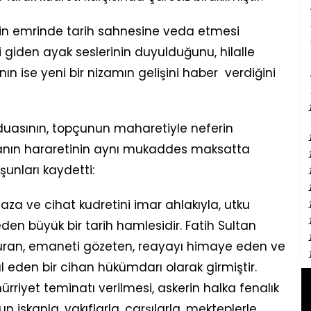
tih'in emrinde tarih sahnesine veda etmesi
i giden ayak seslerinin duyulduğunu, hilalle
n ise yeni bir nizamın gelişini haber verdiğini
uasının, topçunun maharetiyle neferin
imanın hararetinin aynı mukaddes maksatta
 şunları kaydetti:
 gaza ve cihat kudretini imar ahlakıyla, utku
en büyük bir tarih hamlesidir. Fatih Sultan
uran, emaneti gözeten, reayayı himaye eden ve
 eden bir cihan hükümdarı olarak girmiştir.
rriyet teminatı verilmesi, askerin halka fenalık
 iskanla, vakıflarla, çarşılarla, mekteplerle,