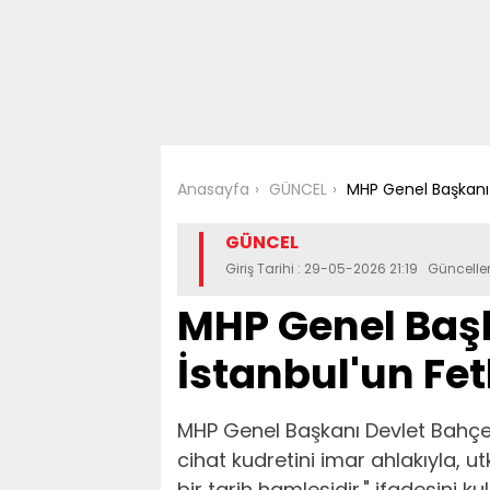
Anasayfa
GÜNCEL
MHP Genel Başkanı D
GÜNCEL
Giriş Tarihi : 29-05-2026 21:19 Güncell
MHP Genel Başk
İstanbul'un Fet
MHP Genel Başkanı Devlet Bahçeli,
cihat kudretini imar ahlakıyla,
bir tarih hamlesidir." ifadesini kul