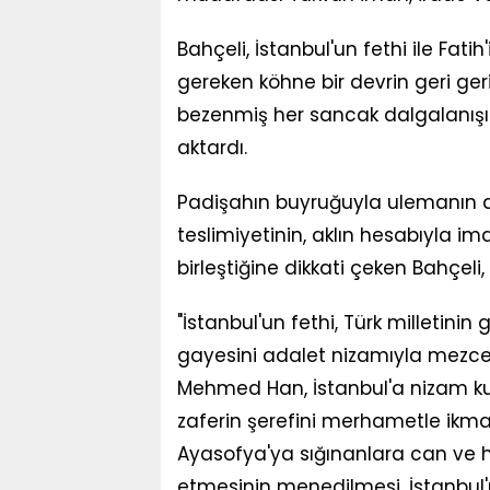
Bahçeli, İstanbul'un fethi ile Fa
gereken köhne bir devrin geri ger
bezenmiş her sancak dalgalanışını
aktardı.
Padişahın buyruğuyla ulemanın d
teslimiyetinin, aklın hesabıyla 
birleştiğine dikkati çeken Bahçeli,
"İstanbul'un fethi, Türk milletinin
gayesini adalet nizamıyla mezced
Mehmed Han, İstanbul'a nizam k
zaferin şerefini merhametle ikmal
Ayasofya'ya sığınanlara can ve hü
etmesinin menedilmesi, İstanbul'un