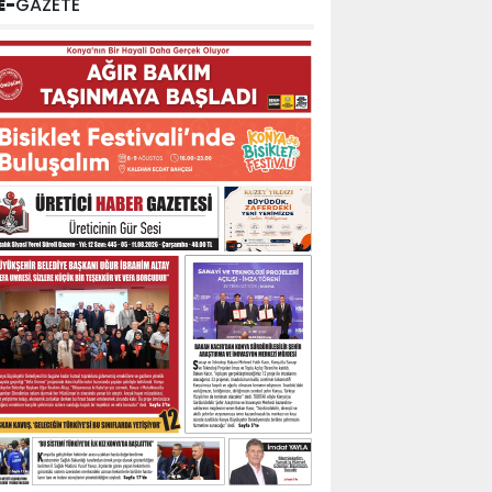
E-
GAZETE