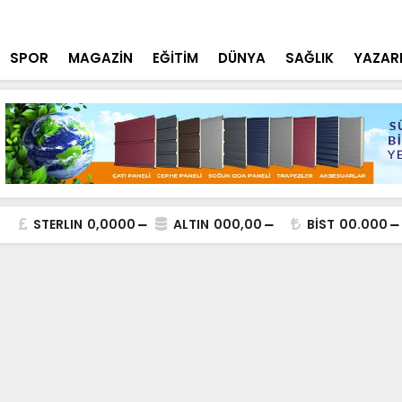
tçi'den YÖK ziyareti
Cumhurbaşk
SPOR
MAGAZİN
EĞİTİM
DÜNYA
SAĞLIK
YAZAR
STERLIN
0,0000
ALTIN
000,00
BİST
00.000