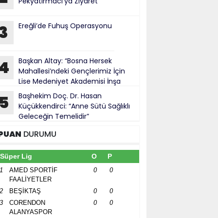
Pekyatırmacı’ya Ziyaret
Ereğli’de Fuhuş Operasyonu
3
Başkan Altay: “Bosna Hersek
4
Mahallesi’ndeki Gençlerimiz İçin
Lise Medeniyet Akademisi İnşa
iyoruz”
Başhekim Doç. Dr. Hasan
5
Küçükkendirci: “Anne Sütü Sağlıklı
Geleceğin Temelidir”
PUAN
DURUMU
Süper Lig
O
P
1
AMED SPORTİF
0
0
FAALİYETLER
2
BEŞİKTAŞ
0
0
3
CORENDON
0
0
ALANYASPOR