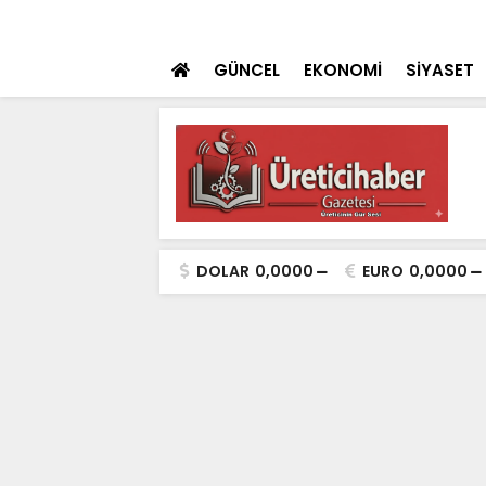
 teklifi TBMM'ye sunuldu
SON DAKİKA
İçişleri Bakanı Çif
GÜNCEL
EKONOMİ
SİYASET
DOLAR
0,0000
EURO
0,0000