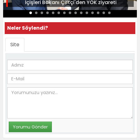
İçişleri Bakanı Çiftçi'den YÖK ziyareti
Neler Söylendi?
Site