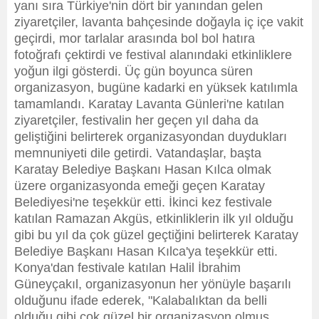
yanı sıra Türkiye'nin dört bir yanından gelen
ziyaretçiler, lavanta bahçesinde doğayla iç içe vakit
geçirdi, mor tarlalar arasında bol bol hatıra
fotoğrafı çektirdi ve festival alanındaki etkinliklere
yoğun ilgi gösterdi. Üç gün boyunca süren
organizasyon, bugüne kadarki en yüksek katılımla
tamamlandı. Karatay Lavanta Günleri'ne katılan
ziyaretçiler, festivalin her geçen yıl daha da
geliştiğini belirterek organizasyondan duydukları
memnuniyeti dile getirdi. Vatandaşlar, başta
Karatay Belediye Başkanı Hasan Kılca olmak
üzere organizasyonda emeği geçen Karatay
Belediyesi'ne teşekkür etti. İkinci kez festivale
katılan Ramazan Akgüs, etkinliklerin ilk yıl olduğu
gibi bu yıl da çok güzel geçtiğini belirterek Karatay
Belediye Başkanı Hasan Kılca'ya teşekkür etti.
Konya'dan festivale katılan Halil İbrahim
Güneyçakıl, organizasyonun her yönüyle başarılı
olduğunu ifade ederek, "Kalabalıktan da belli
olduğu gibi çok güzel bir organizasyon olmuş.