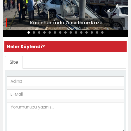
Kadınhanı'nda Zincirleme Kaza
Neler Söylendi?
Site