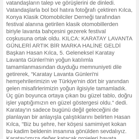
vatandaşların talep ve görüşlerini de dinledi.
Vatandaşlarla bol bol hatıra fotoğrafı çektiren Kılca,
Konya Klasik Otomobilciler Derneği tarafından
festival alanına getirilen klasik otomobillerden
biriyle lavanta bahçesini gezerek festival
coşkusuna ortak oldu. KILCA: KARATAY LAVANTA
GÜNLERİ ARTIK BİR MARKA HALİNE GELDİ
Başkan Hasan Kılca, 5. Geleneksel Karatay
Lavanta Günleri'nin yoğun katılımla
tamamlanmasından duyduğu memnuniyeti dile
getirerek, "Karatay Lavanta Günleri'ni
hemşehrilerimizin ve Türkiye'nin dört bir yanından
gelen misafirlerimizin yoğun ilgisiyle tamamladık.
Üç gün boyunca ortaya çıkan bu güzel tablo, doğru
işler yaptığımızın en güzel göstergesi oldu." dedi.
Karatay'ın sadece bugünü değil geleceğini de
planlayan bir anlayışla çalıştıklarını belirten Hasan
Kılca, "Biz bu şehre, her köşesi samimiyet kokan
bu kadim beldenin insanına gönülden sevdalıyız.
Karatay'ımıza değer katacak projeleri hayata