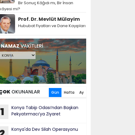
Bir Sonuç Kâğıdı mı, Bir İnsan
kâyesi mi?
Prof. Dr. Mevlüt Mülayim
Hububat Fiyatları ve Dane Kayıpları
NAMAZ
VAKİTLERİ
ÇOK
OKUNANLAR
Gün
Hafta
Ay
Konya Tabip Odası’ndan Başkan
1
Pekyatırmacı’ya Ziyaret
Konya'da Dev Silah Operasyonu
2