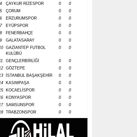
4
ÇAYKUR RİZESPOR
0
0
5
ÇORUM
0
0
6
ERZURUMSPOR
0
0
7
EYÜPSPOR
0
0
8
FENERBAHÇE
0
0
9
GALATASARAY
0
0
10
GAZİANTEP FUTBOL
0
0
KULÜBÜ
11
GENÇLERBİRLİĞİ
0
0
12
GÖZTEPE
0
0
13
İSTANBUL BAŞAKŞEHİR
0
0
14
KASIMPAŞA
0
0
15
KOCAELİSPOR
0
0
16
KONYASPOR
0
0
17
SAMSUNSPOR
0
0
18
TRABZONSPOR
0
0