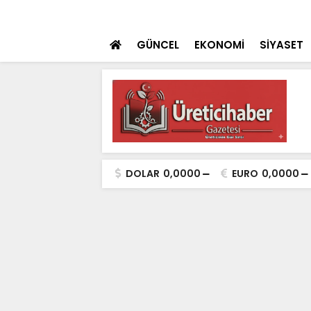
 teklifi TBMM'ye sunuldu
SON DAKİKA
İçişleri Bakanı Çif
GÜNCEL
EKONOMİ
SİYASET
DOLAR
0,0000
EURO
0,0000