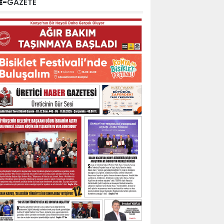
E-
GAZETE