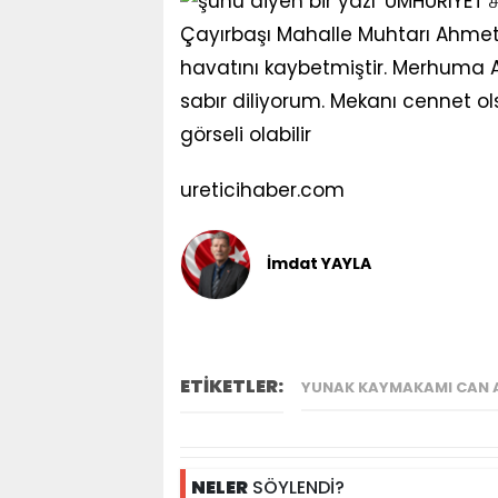
ureticihaber.com
İmdat YAYLA
ETİKETLER:
YUNAK KAYMAKAMI CAN A
NELER
SÖYLENDİ?