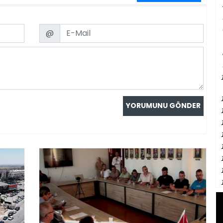
Email
@