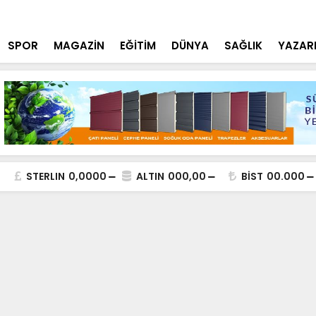
tçi'den YÖK ziyareti
Cumhurbaşk
SPOR
MAGAZİN
EĞİTİM
DÜNYA
SAĞLIK
YAZAR
STERLIN
0,0000
ALTIN
000,00
BİST
00.000