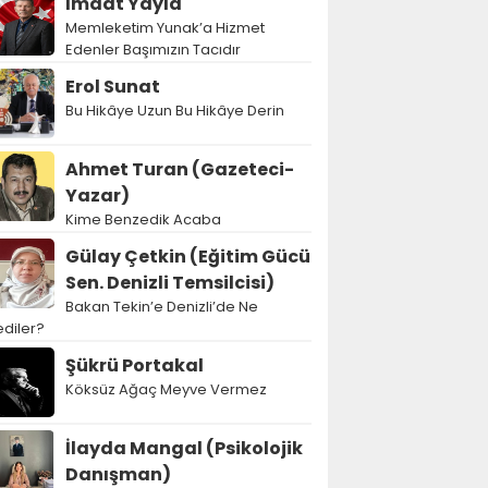
İmdat Yayla
Memleketim Yunak’a Hizmet
Edenler Başımızın Tacıdır
Erol Sunat
Bu Hikâye Uzun Bu Hikâye Derin
Ahmet Turan (Gazeteci-
Yazar)
Kime Benzedik Acaba
Gülay Çetkin (Eğitim Gücü
Sen. Denizli Temsilcisi)
Bakan Tekin’e Denizli’de Ne
diler?
Şükrü Portakal
Köksüz Ağaç Meyve Vermez
İlayda Mangal (Psikolojik
Danışman)