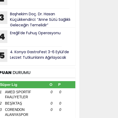
Başhekim Doç. Dr. Hasan
3
Küçükkendirci: “Anne Sütü Sağlıklı
Geleceğin Temelidir”
Ereğli’de Fuhuş Operasyonu
4
4. Konya GastroFest 3-6 Eylül’de
5
Lezzet Tutkunlarını Ağırlayacak
PUAN
DURUMU
Süper Lig
O
P
1
AMED SPORTİF
0
0
FAALİYETLER
2
BEŞİKTAŞ
0
0
3
CORENDON
0
0
ALANYASPOR