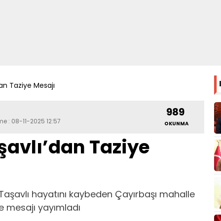
n Taziye Mesajı
989
me : 08-11-2025 12:57
OKUNMA
vlı’dan Taziye
aşavlı hayatını kaybeden Çayırbaşı mahalle
e mesajı yayımladı