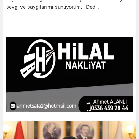
sevgi ve saygılarımı sunuyorum.’’ Dedi .