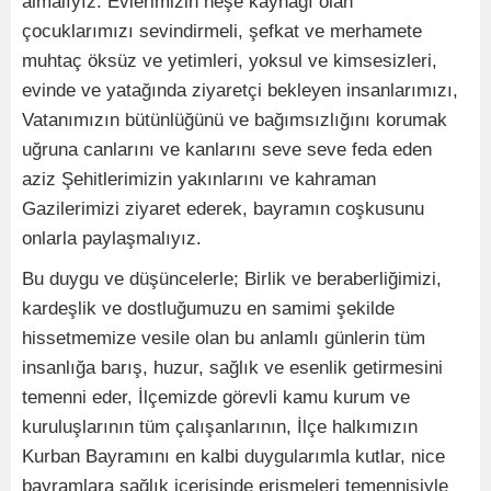
almalıyız. Evlerimizin neşe kaynağı olan
çocuklarımızı sevindirmeli, şefkat ve merhamete
muhtaç öksüz ve yetimleri, yoksul ve kimsesizleri,
evinde ve yatağında ziyaretçi bekleyen insanlarımızı,
Vatanımızın bütünlüğünü ve bağımsızlığını korumak
uğruna canlarını ve kanlarını seve seve feda eden
aziz Şehitlerimizin yakınlarını ve kahraman
Gazilerimizi ziyaret ederek, bayramın coşkusunu
onlarla paylaşmalıyız.
Bu duygu ve düşüncelerle; Birlik ve beraberliğimizi,
kardeşlik ve dostluğumuzu en samimi şekilde
hissetmemize vesile olan bu anlamlı günlerin tüm
insanlığa barış, huzur, sağlık ve esenlik getirmesini
temenni eder, İlçemizde görevli kamu kurum ve
kuruluşlarının tüm çalışanlarının, İlçe halkımızın
Kurban Bayramını en kalbi duygularımla kutlar, nice
bayramlara sağlık içerisinde erişmeleri temennisiyle