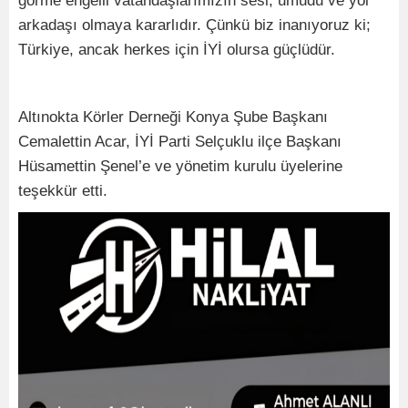
görme engelli vatandaşlarımızın sesi, umudu ve yol
arkadaşı olmaya kararlıdır. Çünkü biz inanıyoruz ki;
Türkiye, ancak herkes için İYİ olursa güçlüdür.
Altınokta Körler Derneği Konya Şube Başkanı
Cemalettin Acar, İYİ Parti Selçuklu ilçe Başkanı
Hüsamettin Şenel’e ve yönetim kurulu üyelerine
teşekkür etti.