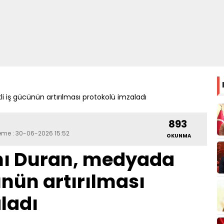
li iş gücünün artırılması protokolü imzaladı
893
leme : 30-06-2026 15:52
OKUNMA
anı Duran, medyada
cünün artırılması
ladı