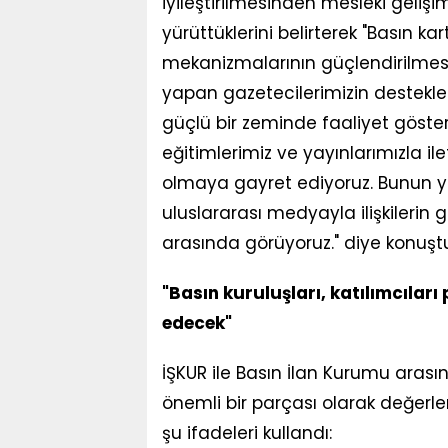
iyileştirilmesinden mesleki geliş
yürüttüklerini belirterek "Basın kar
mekanizmalarının güçlendirilmes
yapan gazetecilerimizin destek
güçlü bir zeminde faaliyet göster
eğitimlerimiz ve yayınlarımızla i
olmaya gayret ediyoruz. Bunun ya
uluslararası medyayla ilişkilerin g
arasında görüyoruz." diye konuşt
"Basın kuruluşları, katılımcılar
edecek"
İŞKUR ile Basın İlan Kurumu aras
önemli bir parçası olarak değerlen
şu ifadeleri kullandı: