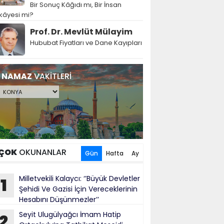
Bir Sonuç Kâğıdı mı, Bir İnsan
kâyesi mi?
Prof. Dr. Mevlüt Mülayim
Hububat Fiyatları ve Dane Kayıpları
NAMAZ
VAKİTLERİ
ÇOK
OKUNANLAR
Gün
Hafta
Ay
Milletvekili Kalaycı: ‘’Büyük Devletler
1
Şehidi Ve Gazisi İçin Vereceklerinin
Hesabını Düşünmezler’’
Seyit Ulugülyağcı İmam Hatip
2