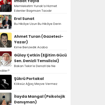
İmdat Yayla
Memleketim Yunak’a Hizmet
Edenler Başımızın Tacıdır
Erol Sunat
Bu Hikâye Uzun Bu Hikâye Derin
Ahmet Turan (Gazeteci-
Yazar)
Kime Benzedik Acaba
Gülay Çetkin (Eğitim Gücü
Sen. Denizli Temsilcisi)
Bakan Tekin’e Denizli’de Ne
diler?
Şükrü Portakal
Köksüz Ağaç Meyve Vermez
İlayda Mangal (Psikolojik
Danışman)