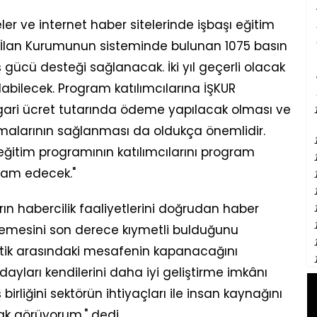
er ve internet haber sitelerinde işbaşı eğitim
 İlan Kurumunun sisteminde bulunan 1075 basın
 gücü desteği sağlanacak. İki yıl geçerli olacak
ılabilecek. Program katılımcılarına İŞKUR
ari ücret tutarında ödeme yapılacak olması ve
malarının sağlanması da oldukça önemlidir.
 eğitim programının katılımcılarını program
hdam edecek."
arın habercilik faaliyetlerini doğrudan haber
emesini son derece kıymetli bulduğunu
pratik arasındaki mesafenin kapanacağını
yları kendilerini daha iyi geliştirme imkânı
irliğini sektörün ihtiyaçları ile insan kaynağını
rak görüyorum." dedi.