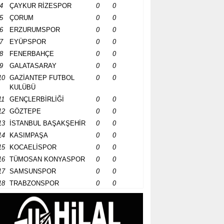
4
ÇAYKUR RİZESPOR
0
0
5
ÇORUM
0
0
6
ERZURUMSPOR
0
0
7
EYÜPSPOR
0
0
8
FENERBAHÇE
0
0
9
GALATASARAY
0
0
10
GAZİANTEP FUTBOL
0
0
KULÜBÜ
11
GENÇLERBİRLİĞİ
0
0
12
GÖZTEPE
0
0
13
İSTANBUL BAŞAKŞEHİR
0
0
14
KASIMPAŞA
0
0
15
KOCAELİSPOR
0
0
16
TÜMOSAN KONYASPOR
0
0
17
SAMSUNSPOR
0
0
18
TRABZONSPOR
0
0