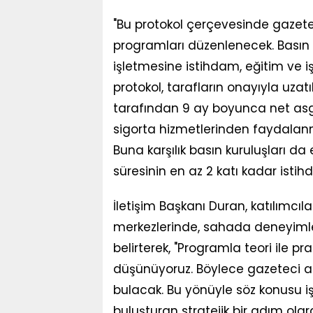
"Bu protokol çerçevesinde gazetel
programları düzenlenecek. Basın
işletmesine istihdam, eğitim ve iş
protokol, tarafların onayıyla uzat
tarafından 9 ay boyunca net asg
sigorta hizmetlerinden faydalan
Buna karşılık basın kuruluşları da
süresinin en az 2 katı kadar isti
İletişim Başkanı Duran, katılımcıl
merkezlerinde, sahada deneyiml
belirterek, "Programla teori ile 
düşünüyoruz. Böylece gazeteci ada
bulacak. Bu yönüyle söz konusu iş b
buluşturan stratejik bir adım ola