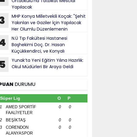
Ortaokulu’na Tatbikat Mescidi
Yapılacak
MHP Konya Milletvekili Koçak: "Şehit
3
Yakınları ve Gaziler İçin Yapılacak
Her Olumlu Düzenlemenin
anındayız"
N.Ü Tıp Fakültesi Hastanesi
4
Başhekimi Doç. Dr. Hasan
Küçükkendirci, ve Konyalı
ürokratlar, Konya Cumhuriyet Başsavcısı
Yunak’ta Yeni Eğitim Yılına Hazırlık:
5
hmet Uzun’a hayırlı olsun ziyareti
Okul Müdürleri Bir Araya Geldi
PUAN
DURUMU
Süper Lig
O
P
1
AMED SPORTİF
0
0
FAALİYETLER
2
BEŞİKTAŞ
0
0
3
CORENDON
0
0
ALANYASPOR