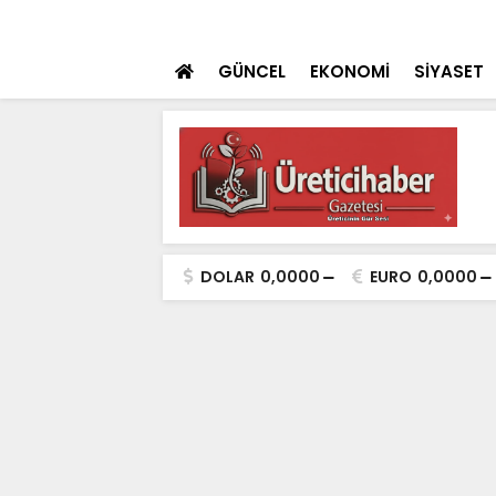
ulaması Başladı
SON DAKİKA
Konya Dahil 30 İ
GÜNCEL
EKONOMİ
SİYASET
DOLAR
0,0000
EURO
0,0000