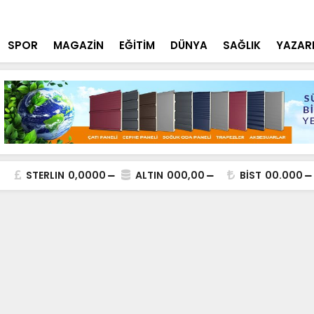
lde DEAŞ Terör Örgütüne Operasyon
NEÜ Mühendi
SPOR
MAGAZİN
EĞİTİM
DÜNYA
SAĞLIK
YAZAR
STERLIN
0,0000
ALTIN
000,00
BİST
00.000