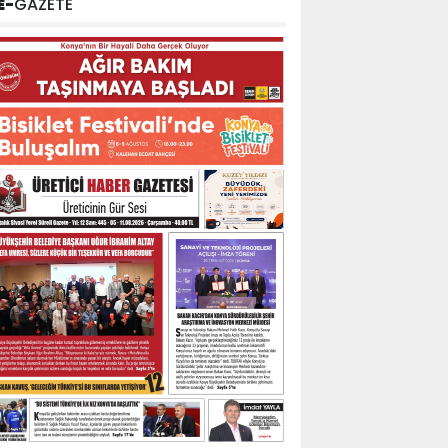
E-
GAZETE