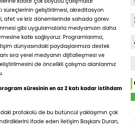
imlerine kadar çok boyutlu çalışmalar
tı süreçlerinin geliştirilmesi, akreditasyon
i, afet ve kriz dönemlerinde sahada görev
lenmesi gibi uygulamalarla medyamızın daha
Y
mesine katkı sağlıyoruz. Programlarımız,
letişim dünyasındaki paydaşlarımıza destek
nı sıra yerel medyanın dijitalleşmesi ve
b
Me
eliştirilmesini de öncelikli çalışma alanlarımız
u.
ı program süresinin en az 2 katı kadar istihdam
ındaki protokolü de bu bütüncül yaklaşımın çok
dirdiklerini ifade eden İletişim Başkanı Duran,