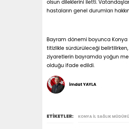
olsun dileklerini iletti. Vatandaşl
hastaların genel durumları hakkın
Bayram dönemi boyunca Konya g
titizlikle sürdürüleceği belirtilirk
ziyaretlerin bayramda yoğun mes
olduğu ifade edildi.
İmdat YAYLA
ETİKETLER:
KONYA İL SAĞLIK MÜDÜR