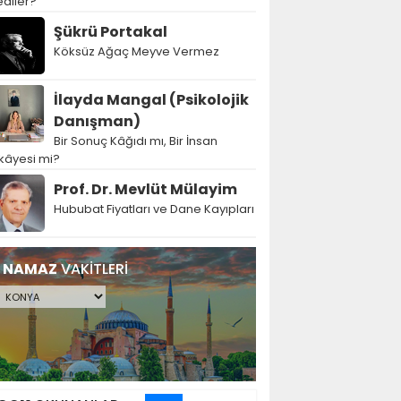
diler?
Şükrü Portakal
Köksüz Ağaç Meyve Vermez
İlayda Mangal (Psikolojik
Danışman)
Bir Sonuç Kâğıdı mı, Bir İnsan
kâyesi mi?
Prof. Dr. Mevlüt Mülayim
Hububat Fiyatları ve Dane Kayıpları
NAMAZ
VAKİTLERİ