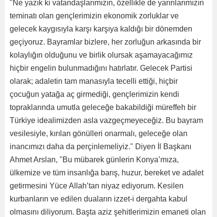
"Ne yazık ki vatandaşlarımızın, özellikle de yarınlarımızın
teminatı olan gençlerimizin ekonomik zorluklar ve
gelecek kaygısıyla karşı karşıya kaldığı bir dönemden
geçiyoruz. Bayramlar bizlere, her zorluğun arkasında bir
kolaylığın olduğunu ve birlik olursak aşamayacağımız
hiçbir engelin bulunmadığını hatırlatır. Gelecek Partisi
olarak; adaletin tam manasıyla tecelli ettiği, hiçbir
çocuğun yatağa aç girmediği, gençlerimizin kendi
topraklarında umutla geleceğe bakabildiği müreffeh bir
Türkiye idealimizden asla vazgeçmeyeceğiz. Bu bayram
vesilesiyle, kırılan gönülleri onarmalı, geleceğe olan
inancımızı daha da perçinlemeliyiz." Diyen İl Başkanı
Ahmet Arslan, "Bu mübarek günlerin Konya’mıza,
ülkemize ve tüm insanlığa barış, huzur, bereket ve adalet
getirmesini Yüce Allah’tan niyaz ediyorum. Kesilen
kurbanların ve edilen duaların izzet-i dergahta kabul
olmasını diliyorum. Başta aziz şehitlerimizin emaneti olan