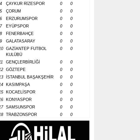
4
ÇAYKUR RİZESPOR
0
0
5
ÇORUM
0
0
6
ERZURUMSPOR
0
0
7
EYÜPSPOR
0
0
8
FENERBAHÇE
0
0
9
GALATASARAY
0
0
10
GAZİANTEP FUTBOL
0
0
KULÜBÜ
11
GENÇLERBİRLİĞİ
0
0
12
GÖZTEPE
0
0
13
İSTANBUL BAŞAKŞEHİR
0
0
14
KASIMPAŞA
0
0
15
KOCAELİSPOR
0
0
16
KONYASPOR
0
0
17
SAMSUNSPOR
0
0
18
TRABZONSPOR
0
0