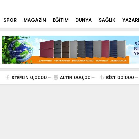
lde DEAŞ Terör Örgütüne Operasyon
NEÜ Mühendi
SPOR
MAGAZİN
EĞİTİM
DÜNYA
SAĞLIK
YAZAR
STERLIN
0,0000
ALTIN
000,00
BİST
00.000