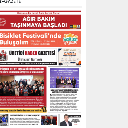
E-
GAZETE