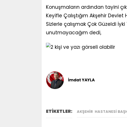
Konuşmaların ardından tayini çıka
Keyifle Çalıştığım Akşehir Devlet
Sizlerle çalışmak Çok Güzeldi İyki T
unutmayacağım dedi,
İmdat YAYLA
ETİKETLER:
AKŞEHIR HASTANESI BAŞH