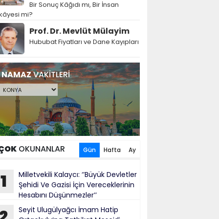
Bir Sonuç Kâğıdı mı, Bir İnsan
kâyesi mi?
Prof. Dr. Mevlüt Mülayim
Hububat Fiyatları ve Dane Kayıpları
NAMAZ
VAKİTLERİ
ÇOK
OKUNANLAR
Gün
Hafta
Ay
Milletvekili Kalaycı: ‘’Büyük Devletler
1
Şehidi Ve Gazisi İçin Vereceklerinin
Hesabını Düşünmezler’’
Seyit Ulugülyağcı İmam Hatip
2