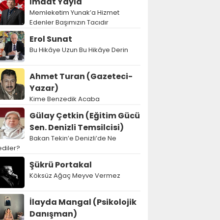
İmdat Yayla
Memleketim Yunak’a Hizmet
Edenler Başımızın Tacıdır
Erol Sunat
Bu Hikâye Uzun Bu Hikâye Derin
Ahmet Turan (Gazeteci-
Yazar)
Kime Benzedik Acaba
Gülay Çetkin (Eğitim Gücü
Sen. Denizli Temsilcisi)
Bakan Tekin’e Denizli’de Ne
diler?
Şükrü Portakal
Köksüz Ağaç Meyve Vermez
İlayda Mangal (Psikolojik
Danışman)