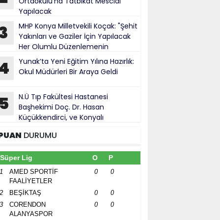
Ortaokulu’na Tatbikat Mescidi
Yapılacak
MHP Konya Milletvekili Koçak: "Şehit
3
Yakınları ve Gaziler İçin Yapılacak
Her Olumlu Düzenlemenin
anındayız"
Yunak’ta Yeni Eğitim Yılına Hazırlık:
4
Okul Müdürleri Bir Araya Geldi
N.Ü Tıp Fakültesi Hastanesi
5
Başhekimi Doç. Dr. Hasan
Küçükkendirci, ve Konyalı
ürokratlar, Konya Cumhuriyet Başsavcısı
PUAN
DURUMU
hmet Uzun’a hayırlı olsun ziyareti
Süper Lig
O
P
1
AMED SPORTİF
0
0
FAALİYETLER
2
BEŞİKTAŞ
0
0
3
CORENDON
0
0
ALANYASPOR