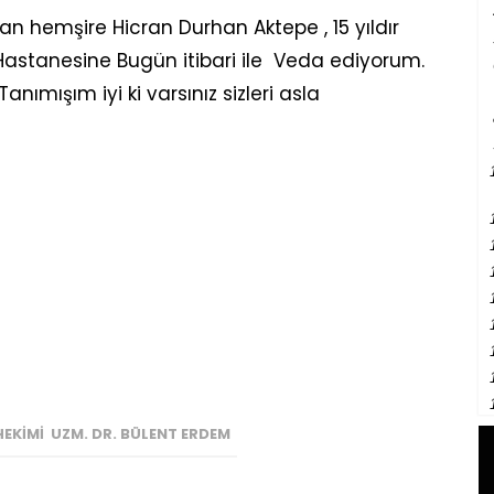
n hemşire Hicran Durhan Aktepe , 15 yıldır
 Hastanesine Bugün itibari ile Veda ediyorum.
anımışım iyi ki varsınız sizleri asla
EKIMI UZM. DR. BÜLENT ERDEM