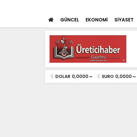
ulaması Başladı
SON DAKİKA
Konya Dahil 30 İ
GÜNCEL
EKONOMİ
SİYASET
DOLAR
0,0000
EURO
0,0000