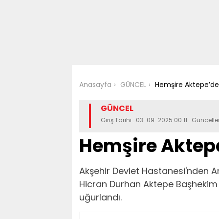
Anasayfa
GÜNCEL
Hemşire Aktepe’d
GÜNCEL
Giriş Tarihi : 03-09-2025 00:11 Güncel
Hemşire Aktep
Akşehir Devlet Hastanesi'nden A
Hicran Durhan Aktepe Başhekim 
uğurlandı.