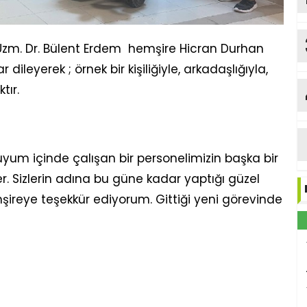
zm. Dr. Bülent Erdem hemşire Hicran Durhan
dileyerek ; örnek bir kişiliğiyle, arkadaşlığıyla,
Y
tır.
 uyum içinde çalışan bir personelimizin başka bir
er. Sizlerin adına bu güne kadar yaptığı güzel
b
Me
ireye teşekkür ediyorum. Gittiği yeni görevinde