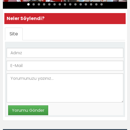
Neler Söylendi?
Site