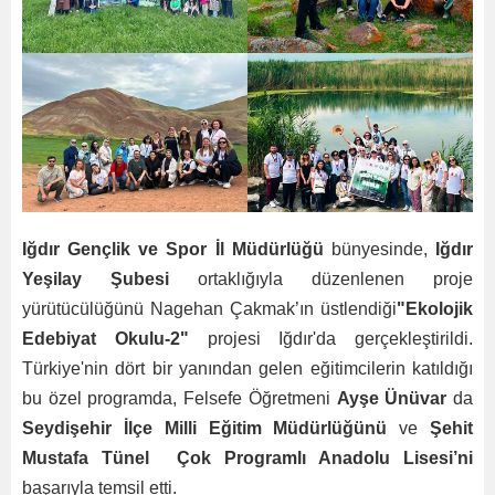
Iğdır Gençlik ve Spor İl Müdürlüğü
bünyesinde,
Iğdır
Yeşilay Şubesi
ortaklığıyla düzenlenen proje
yürütücülüğünü Nagehan Çakmak’ın üstlendiği
"Ekolojik
Edebiyat Okulu-2"
projesi Iğdır'da gerçekleştirildi.
Türkiye'nin dört bir yanından gelen eğitimcilerin katıldığı
bu özel programda, Felsefe Öğretmeni
Ayşe Ünüvar
da
Seydişehir İlçe Milli Eğitim Müdürlüğünü
ve
Şehit
Mustafa Tünel Çok Programlı Anadolu Lisesi’ni
başarıyla temsil etti.