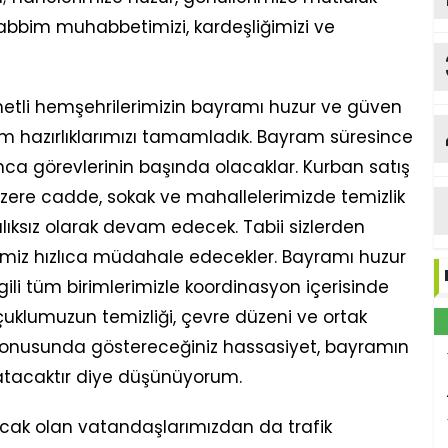
abbim muhabbetimizi, kardeşliğimizi ve
ymetli hemşehrilerimizin bayramı huzur ve güven
b
üm hazırlıklarımızı tamamladık. Bayram süresince
Me
nca görevlerinin başında olacaklar. Kurban satış
Y
zere cadde, sokak ve mahallelerimizde temizlik
lıksız olarak devam edecek. Tabii sizlerden
rimiz hızlıca müdahale edecekler. Bayramı huzur
gili tüm birimlerimizle koordinasyon içerisinde
çuklumuzun temizliği, çevre düzeni ve ortak
konusunda göstereceğiniz hassasiyet, bayramın
 katacaktır diye düşünüyorum.
ak olan vatandaşlarımızdan da trafik