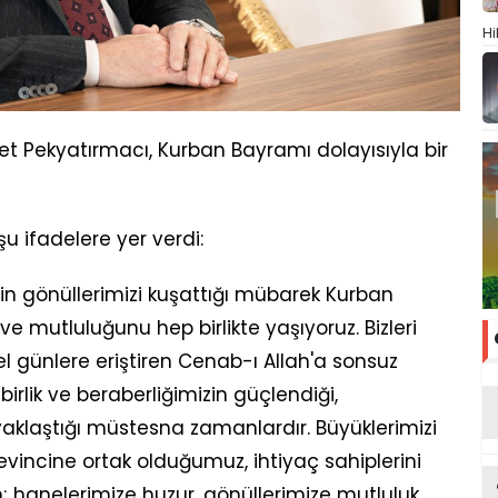
Hi
t Pekyatırmacı, Kurban Bayramı dolayısıyla bir
 ifadelere yer verdi:
in gönüllerimizi kuşattığı mübarek Kurban
 mutluluğunu hep birlikte yaşıyoruz. Bizleri
el günlere eriştiren Cenab-ı Allah'a sonsuz
rlik ve beraberliğimizin güçlendiği,
yaklaştığı müstesna zamanlardır. Büyüklerimizi
sevincine ortak olduğumuz, ihtiyaç sahiplerini
; hanelerimize huzur, gönüllerimize mutluluk