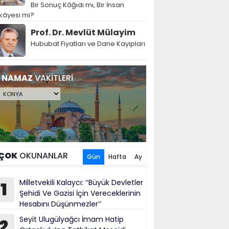
Bir Sonuç Kâğıdı mı, Bir İnsan
kâyesi mi?
Prof. Dr. Mevlüt Mülayim
Hububat Fiyatları ve Dane Kayıpları
NAMAZ
VAKİTLERİ
ÇOK
OKUNANLAR
Gün
Hafta
Ay
Milletvekili Kalaycı: ‘’Büyük Devletler
1
Şehidi Ve Gazisi İçin Vereceklerinin
Hesabını Düşünmezler’’
Seyit Ulugülyağcı İmam Hatip
2