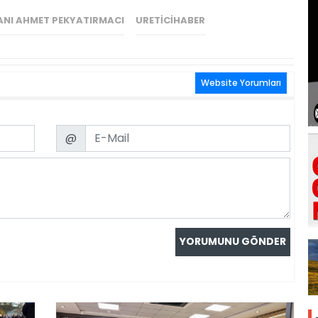
ANI AHMET PEKYATIRMACI
URETICIHABER
Website Yorumları
Email
@