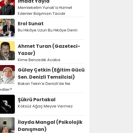
İmdat Yayla
Memleketim Yunak’a Hizmet
Edenler Başımızın Tacıdır
Erol Sunat
Bu Hikâye Uzun Bu Hikâye Derin
Ahmet Turan (Gazeteci-
Yazar)
Kime Benzedik Acaba
Gülay Çetkin (Eğitim Gücü
Sen. Denizli Temsilcisi)
Bakan Tekin’e Denizli’de Ne
diler?
Şükrü Portakal
Köksüz Ağaç Meyve Vermez
İlayda Mangal (Psikolojik
Danışman)