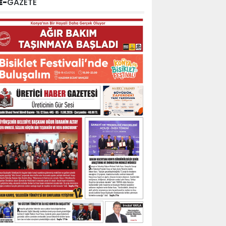
E-
GAZETE