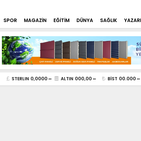
lde DEAŞ Terör Örgütüne Operasyon
NEÜ Mühendi
SPOR
MAGAZİN
EĞİTİM
DÜNYA
SAĞLIK
YAZAR
STERLIN
0,0000
ALTIN
000,00
BİST
00.000