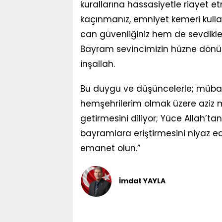
kurallarına hassasiyetle riayet etm
kaçınmanız, emniyet kemeri kull
can güvenliğiniz hem de sevdikle
Bayram sevincimizin hüzne dönüş
inşallah.
Bu duygu ve düşüncelerle; mübar
hemşehrilerim olmak üzere aziz m
getirmesini diliyor; Yüce Allah’tan
bayramlara eriştirmesini niyaz e
emanet olun.”
İmdat YAYLA