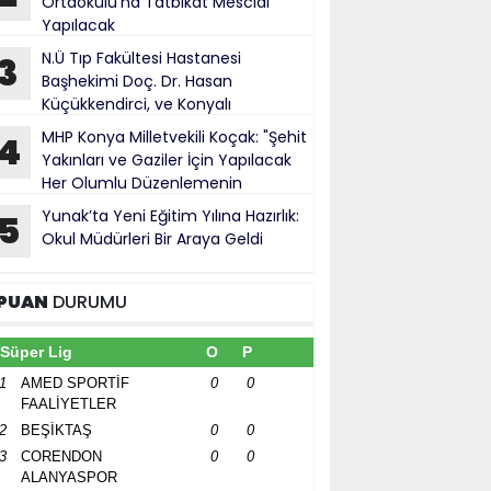
Ortaokulu’na Tatbikat Mescidi
Yapılacak
N.Ü Tıp Fakültesi Hastanesi
3
Başhekimi Doç. Dr. Hasan
Küçükkendirci, ve Konyalı
ürokratlar, Konya Cumhuriyet Başsavcısı
MHP Konya Milletvekili Koçak: "Şehit
4
hmet Uzun’a hayırlı olsun ziyareti
Yakınları ve Gaziler İçin Yapılacak
Her Olumlu Düzenlemenin
anındayız"
Yunak’ta Yeni Eğitim Yılına Hazırlık:
5
Okul Müdürleri Bir Araya Geldi
PUAN
DURUMU
Süper Lig
O
P
1
AMED SPORTİF
0
0
FAALİYETLER
2
BEŞİKTAŞ
0
0
3
CORENDON
0
0
ALANYASPOR