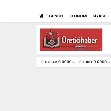
ulaması Başladı
SON DAKİKA
Konya Dahil 30 İ
GÜNCEL
EKONOMİ
SİYASET
DOLAR
0,0000
EURO
0,0000