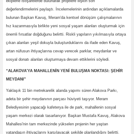
ekiplerle istişarelerde bulunarak projelere ilişkin son
değerlendirmelerini paylaştı. İncelemelerinin ardından açıklamalarda
bulunan Başkan Kavuş, Meram'da kentsel dönüşüm çalışmalarının
hız kazanmasıyla birlikte yeni sosyal yaşam alanları oluşturmak için
önemli fırsatlar doğduğunu belirtti. Riskli yapıların yıkılmasıyla ortaya
çıkan alanları yeşil dokuyla buluşturduklarını da ifade eden Kavuş,
artan nüfusun ihtiyaçlarına cevap verecek parklar, meydanlar ve
sosyal donatı alanları oluşturmaya devam ettiklerini söyledi.
“ALAKOVA'YA MAHALLENİN YENİ BULUŞMA NOKTASI: ŞEHİR
MEYDANI”
Yaklaşık 11 bin metrekarelik alanda yapımı süren Alakova Parkı,
adeta bir şehir meydanının parçası hüviyeti taşıyor. Meram
Belediyesinin yapacağı kafeterya ile de park, mahallenin sosyal
yaşam merkezi olarak tasarlanıyor. Başkan Mustafa Kavuş, Alakova
Mahallesi'nin tam merkezinde yükselen projenin her yaştan
vatandaşın ihtiyaçlarını karşılayacak şekilde planlandığını belirtti.