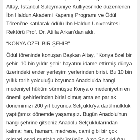
Altay, İstanbul Süleymaniye Külliyesi’nde düzenlenen
İbn Haldun Akademi Kapanış Programı ve Ödül
Töreni’ne katılarak ödülü İbn Haldun Üniversitesi
Rektörü Prof. Dr. Atilla Arkan’dan aldı.
“KONYA ÖZEL BİR ŞEHİR”
Ödül töreninde konuşan Başkan Altay, “Konya özel bir
şehir. 10 bin yıldır şehir hayatını idame ettirmiş dünya
üzerindeki ender yerleşim yerlerinden birisi. Bu 10 bin
yıllık tarih yolculuğu boyunca Anadolu'da hangi
medeniyet hüküm sürmüşse Konya o medeniyetin en
önemli şehirlerinden birisi olmuş ama en parlak
dönemimizi 200 yıl boyunca Selçuklu'ya darülmülklük
yaptığımız dönemde yaşamışız. Bugün Anadolu'nun
hangi şehrine gitseniz Anadolu Selçuklularından
kalma; han, hamam, medrese, cami gibi bir çok
mimari eseri mutlaka görürsünüz. Ama Selçuklu'yu