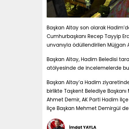
Başkan Altay son olarak Hadim’d
Cumhurbaşkanı Recep Tayyip Erd
unvanıyla ödüllendirilen Müjgan A
Başkan Altay, Hadim Beledisi ta
atölyesinde de incelemelerde bu
Başkan Altay’a Hadim ziyaretind
birlikte Taşkent Belediye Başkan
Ahmet Demir, AK Parti Hadim İlç
İlçe Başkan Mehmet Demirgül de eş
İmdat YAYLA