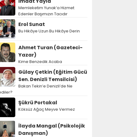
İmdat Yayla
Memleketim Yunak’a Hizmet
Edenler Başımızın Tacıdır
Erol Sunat
Bu Hikâye Uzun Bu Hikâye Derin
Ahmet Turan (Gazeteci-
Yazar)
Kime Benzedik Acaba
Gülay Çetkin (Eğitim Gücü
Sen. Denizli Temsilcisi)
Bakan Tekin’e Denizli’de Ne
diler?
Şükrü Portakal
Köksüz Ağaç Meyve Vermez
İlayda Mangal (Psikolojik
Danışman)