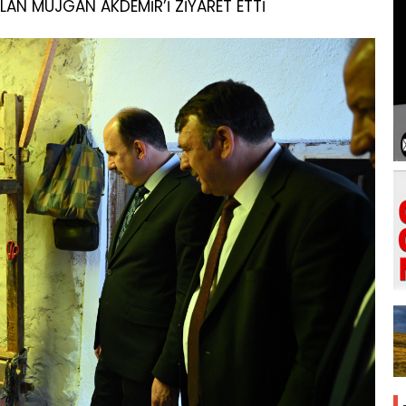
LAN MÜJGAN AKDEMİR’İ ZİYARET ETTİ