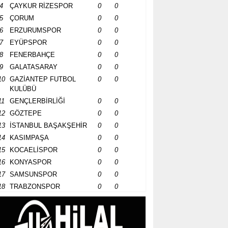
4
ÇAYKUR RİZESPOR
0
0
5
ÇORUM
0
0
6
ERZURUMSPOR
0
0
7
EYÜPSPOR
0
0
8
FENERBAHÇE
0
0
9
GALATASARAY
0
0
10
GAZİANTEP FUTBOL
0
0
KULÜBÜ
11
GENÇLERBİRLİĞİ
0
0
12
GÖZTEPE
0
0
13
İSTANBUL BAŞAKŞEHİR
0
0
14
KASIMPAŞA
0
0
15
KOCAELİSPOR
0
0
16
KONYASPOR
0
0
17
SAMSUNSPOR
0
0
18
TRABZONSPOR
0
0