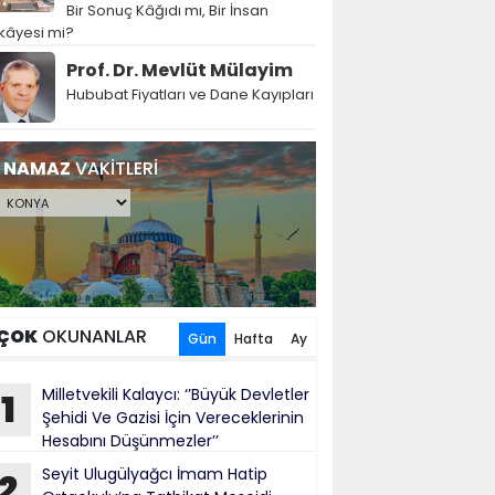
Bir Sonuç Kâğıdı mı, Bir İnsan
kâyesi mi?
Prof. Dr. Mevlüt Mülayim
Hububat Fiyatları ve Dane Kayıpları
NAMAZ
VAKİTLERİ
ÇOK
OKUNANLAR
Gün
Hafta
Ay
Milletvekili Kalaycı: ‘’Büyük Devletler
1
Şehidi Ve Gazisi İçin Vereceklerinin
Hesabını Düşünmezler’’
Seyit Ulugülyağcı İmam Hatip
2