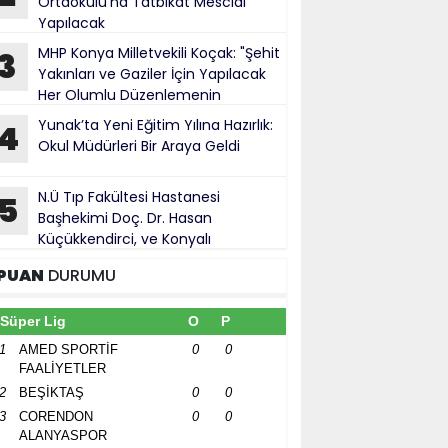
Ortaokulu’na Tatbikat Mescidi
Yapılacak
MHP Konya Milletvekili Koçak: "Şehit
3
Yakınları ve Gaziler İçin Yapılacak
Her Olumlu Düzenlemenin
anındayız"
Yunak’ta Yeni Eğitim Yılına Hazırlık:
4
Okul Müdürleri Bir Araya Geldi
N.Ü Tıp Fakültesi Hastanesi
5
Başhekimi Doç. Dr. Hasan
Küçükkendirci, ve Konyalı
ürokratlar, Konya Cumhuriyet Başsavcısı
PUAN
DURUMU
hmet Uzun’a hayırlı olsun ziyareti
Süper Lig
O
P
1
AMED SPORTİF
0
0
FAALİYETLER
2
BEŞİKTAŞ
0
0
3
CORENDON
0
0
ALANYASPOR