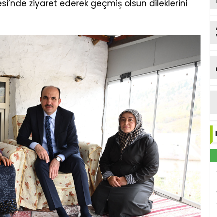
i’nde ziyaret ederek geçmiş olsun dileklerini
Y
b
Me