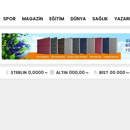
lde DEAŞ Terör Örgütüne Operasyon
NEÜ Mühendi
SPOR
MAGAZİN
EĞİTİM
DÜNYA
SAĞLIK
YAZAR
STERLIN
0,0000
ALTIN
000,00
BİST
00.000