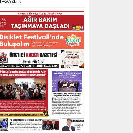
E-
GAZETE