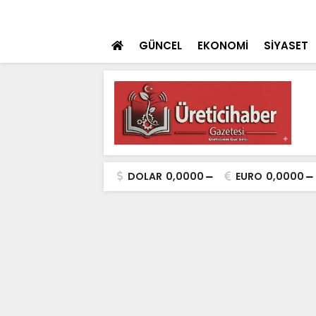
ulaması Başladı
SON DAKİKA
Konya Dahil 30 İ
GÜNCEL
EKONOMİ
SİYASET
DOLAR
0,0000
EURO
0,0000