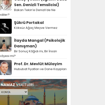
Sen. Denizli Temsilcisi)
Bakan Tekin’e Denizli’de Ne
diler?
Şükrü Portakal
Köksüz Ağaç Meyve Vermez
İlayda Mangal (Psikolojik
Danışman)
Bir Sonuç Kâğıdı mı, Bir İnsan
kâyesi mi?
Prof. Dr. Mevlüt Mülayim
Hububat Fiyatları ve Dane Kayıpları
NAMAZ
VAKİTLERİ