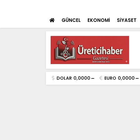
 teklifi TBMM'ye sunuldu
SON DAKİKA
İçişleri Bakanı Çif
GÜNCEL
EKONOMİ
SİYASET
DOLAR
0,0000
EURO
0,0000