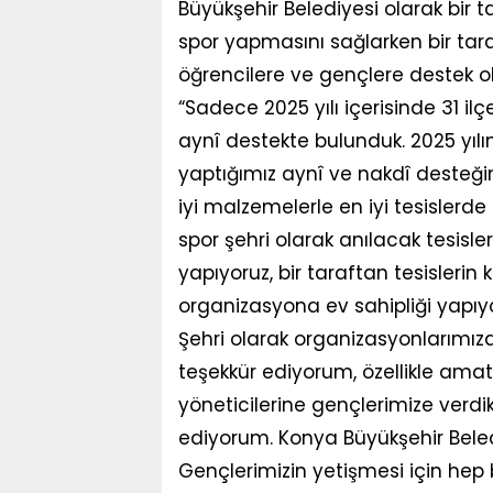
Büyükşehir Belediyesi olarak bir 
spor yapmasını sağlarken bir tar
öğrencilere ve gençlere destek o
“Sadece 2025 yılı içerisinde 31 i
aynî destekte bulunduk. 2025 yılı
yaptığımız aynî ve nakdî desteğin 
iyi malzemelerle en iyi tesislerd
spor şehri olarak anılacak tesisle
yapıyoruz, bir taraftan tesislerin
organizasyona ev sahipliği yapıyo
Şehri olarak organizasyonlarımı
teşekkür ediyorum, özellikle amat
yöneticilerine gençlerimize verdi
ediyorum. Konya Büyükşehir Beled
Gençlerimizin yetişmesi için hep