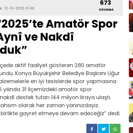
673
e : 12-10-2025 01:48
OKUNMA
“2025’te Amatör Spor
Aynî ve Nakdî
nduk”
ilçede aktif faaliyet gösteren 280 amatör
ndu. Konya Büyükşehir Belediye Başkanı Uğur
malzemelerle en iyi tesislerde spor yapmasına
25 yılında 31 ilçemizdeki amatör spor
nakdî destek tutarı 144 milyon liraya ulaştı.
şahsım olarak her zaman yanınızdayız.
p birlikte gayret etmeye devam edeceğiz” dedi.