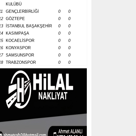
KULÜBÜ
11
GENÇLERBİRLİĞİ
0
0
12
GÖZTEPE
0
0
13
İSTANBUL BAŞAKŞEHİR
0
0
14
KASIMPAŞA
0
0
15
KOCAELİSPOR
0
0
16
KONYASPOR
0
0
17
SAMSUNSPOR
0
0
18
TRABZONSPOR
0
0