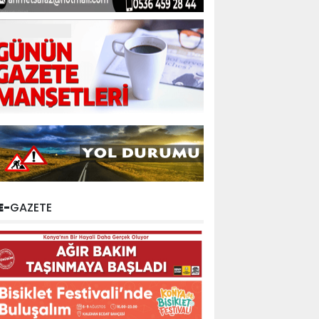
E-
GAZETE