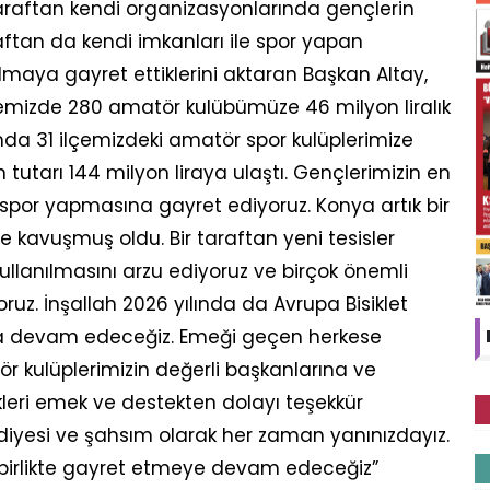
taraftan kendi organizasyonlarında gençlerin
aftan da kendi imkanları ile spor yapan
lmaya gayret ettiklerini aktaran Başkan Altay,
lçemizde 280 amatör kulübümüze 46 milyon liralık
nda 31 ilçemizdeki amatör spor kulüplerimize
tutarı 144 milyon liraya ulaştı. Gençlerimizin en
e spor yapmasına gayret ediyoruz. Konya artık bir
re kavuşmuş oldu. Bir taraftan yeni tesisler
 kullanılmasını arzu ediyoruz ve birçok önemli
ruz. İnşallah 2026 yılında da Avrupa Bisiklet
za devam edeceğiz. Emeği geçen herkese
ör kulüplerimizin değerli başkanlarına ve
kleri emek ve destekten dolayı teşekkür
iyesi ve şahsım olarak her zaman yanınızdayız.
 birlikte gayret etmeye devam edeceğiz”