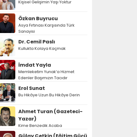
Kişisel Gelişimin Yaşı Yoktur
Özkan Buyrucu
Asya Fırtınası Karşısında Türk
Sanayisi
Dr. Cemil Paslı
Kullukta Kolaya Kaçmak
İmdat Yayla
Memleketim Yunak’a Hizmet
Edenler Başımızın Tacıdır
Erol Sunat
Bu Hikâye Uzun Bu Hikâye Derin
Ahmet Turan (Gazeteci-
Yazar)
Kime Benzedik Acaba
Gülay Çetkin (Eğitim Gücü