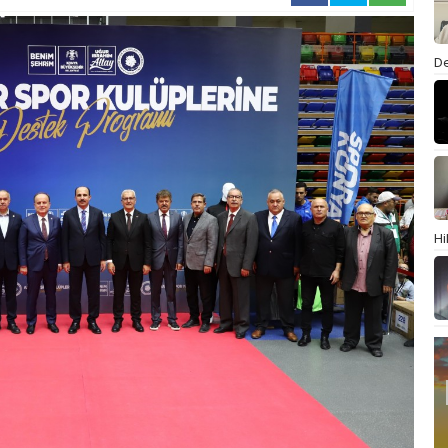
De
Hi