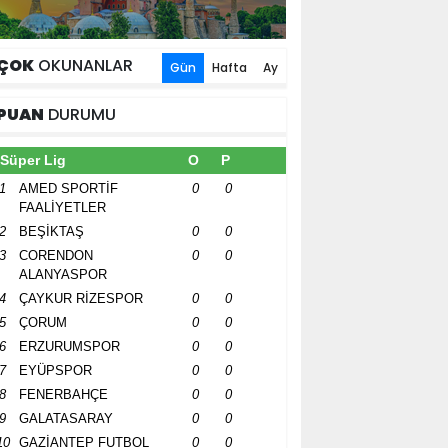
ÇOK
OKUNANLAR
Gün
Hafta
Ay
PUAN
DURUMU
Süper Lig
O
P
1
AMED SPORTİF
0
0
FAALİYETLER
2
BEŞİKTAŞ
0
0
3
CORENDON
0
0
ALANYASPOR
4
ÇAYKUR RİZESPOR
0
0
5
ÇORUM
0
0
6
ERZURUMSPOR
0
0
7
EYÜPSPOR
0
0
8
FENERBAHÇE
0
0
9
GALATASARAY
0
0
10
GAZİANTEP FUTBOL
0
0