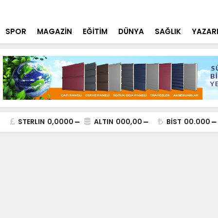
tçi'den YÖK ziyareti
Cumhurbaşk
SPOR
MAGAZİN
EĞİTİM
DÜNYA
SAĞLIK
YAZAR
STERLIN
0,0000
ALTIN
000,00
BİST
00.000