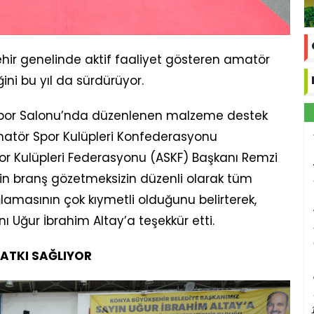
ehir genelinde aktif faaliyet gösteren amatör
ni bu yıl da sürdürüyor.
ı Spor Salonu’nda düzenlenen malzeme destek
atör Spor Kulüpleri Konfederasyonu
or Kulüpleri Federasyonu (ASKF) Başkanı Remzi
nin branş gözetmeksizin düzenli olarak tüm
masının çok kıymetli olduğunu belirterek,
 Uğur İbrahim Altay’a teşekkür etti.
KATKI SAĞLIYOR