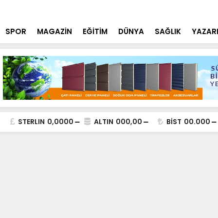
tçi'den YÖK ziyareti
Cumhurbaşk
SPOR
MAGAZİN
EĞİTİM
DÜNYA
SAĞLIK
YAZAR
STERLIN
0,0000
ALTIN
000,00
BİST
00.000