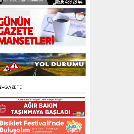
E-
GAZETE