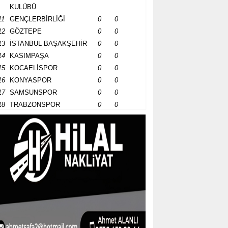
KULÜBÜ
11
GENÇLERBİRLİĞİ
0
0
12
GÖZTEPE
0
0
13
İSTANBUL BAŞAKŞEHİR
0
0
14
KASIMPAŞA
0
0
15
KOCAELİSPOR
0
0
16
KONYASPOR
0
0
17
SAMSUNSPOR
0
0
18
TRABZONSPOR
0
0