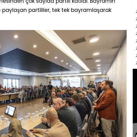
mesinden çok sayıda partili katıldı. Bayramın
te paylaşan partililer, tek tek bayramlaşarak