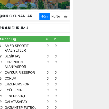
ÇOK
OKUNANLAR
Gün
Hafta
Ay
PUAN
DURUMU
Süper Lig
O
P
1
AMED SPORTİF
0
0
FAALİYETLER
2
BEŞİKTAŞ
0
0
3
CORENDON
0
0
ALANYASPOR
4
ÇAYKUR RİZESPOR
0
0
5
ÇORUM
0
0
6
ERZURUMSPOR
0
0
7
EYÜPSPOR
0
0
8
FENERBAHÇE
0
0
9
GALATASARAY
0
0
10
GAZİANTEP FUTBOL
0
0