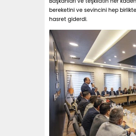
Başkanları ve teşkilatın her kade
bereketini ve sevincini hep birlik
hasret giderdi.