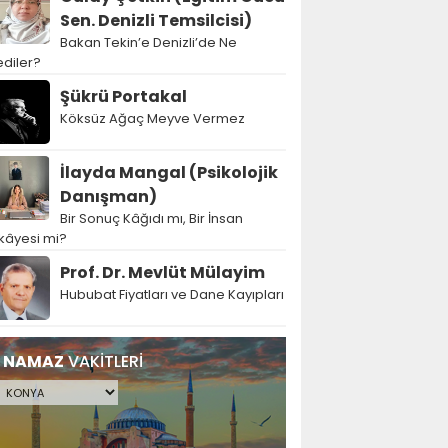
Sen. Denizli Temsilcisi)
Bakan Tekin’e Denizli’de Ne
diler?
Şükrü Portakal
Köksüz Ağaç Meyve Vermez
İlayda Mangal (Psikolojik
Danışman)
Bir Sonuç Kâğıdı mı, Bir İnsan
kâyesi mi?
Prof. Dr. Mevlüt Mülayim
Hububat Fiyatları ve Dane Kayıpları
NAMAZ
VAKİTLERİ