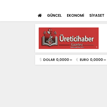
 teklifi TBMM'ye sunuldu
SON DAKİKA
İçişleri Bakanı Çif
GÜNCEL
EKONOMİ
SİYASET
DOLAR
0,0000
EURO
0,0000