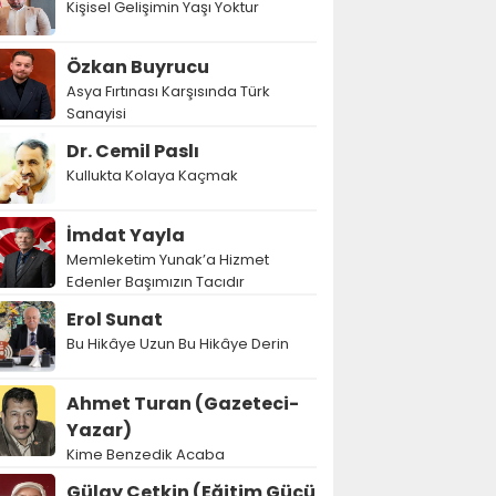
Kişisel Gelişimin Yaşı Yoktur
Özkan Buyrucu
Asya Fırtınası Karşısında Türk
Sanayisi
Dr. Cemil Paslı
Kullukta Kolaya Kaçmak
İmdat Yayla
Memleketim Yunak’a Hizmet
Edenler Başımızın Tacıdır
Erol Sunat
Bu Hikâye Uzun Bu Hikâye Derin
Ahmet Turan (Gazeteci-
Yazar)
Kime Benzedik Acaba
Gülay Çetkin (Eğitim Gücü